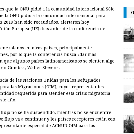
m
r
o
res que la ONU pidió a la comunidad internacional Sólo
a
i
p
O
que la ONU pidió a la comunidad internacional para
i
n
y
en 2019 han sido recaudados, alertaron hoy
nión Europea (UE) días antes de la conferencia de
l
t
L
i
n
enezolanos en otros países, principalmente
ones, por lo que la conferencia busca «dar más
k
n que algunos países latinoamericanos se sienten algo
 en Ginebra, Walter Stevens.
ncia de las Naciones Unidas para los Refugiados
para las Migraciones (OIM), cuyos representantes
ntidad requerida para atender esta crisis migratoria
ste año.
 flujo no se ha suspendido, mientras no se encuentre
e flujo va a continuar y los países receptores están con
representante especial de ACNUR-OIM para los