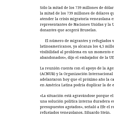
a
e
h
h
i
i
Sólo la mitad de los 739 millones de dóla
c
s
a
r
n
n
la mitad de los 739 millones de dólares 
e
s
t
e
t
k
atender la crisis migratoria venezolana 
representantes de Naciones Unidas y la U
b
e
s
a
e
e
donantes que acogerá Bruselas.
o
n
A
d
r
d
o
g
p
s
e
I
El número de migrantes y refugiados v
latinoamericanos, ya alcanza los 4,5 mill
k
e
p
s
n
visibilidad al problema en un momento e
r
t
abandonados», dijo el embajador de la UE
La reunión cuenta con el apoyo de la Age
(ACNUR) y la Organización Internacional 
adelantaron hoy que el próximo año la ca
en América Latina podría duplicar la de e
«La situación está agravándose porque el
una solución política interna duradera es
presupuestos agotados», señaló a Efe el 
refugiados venezolanos, Eduardo Stein.