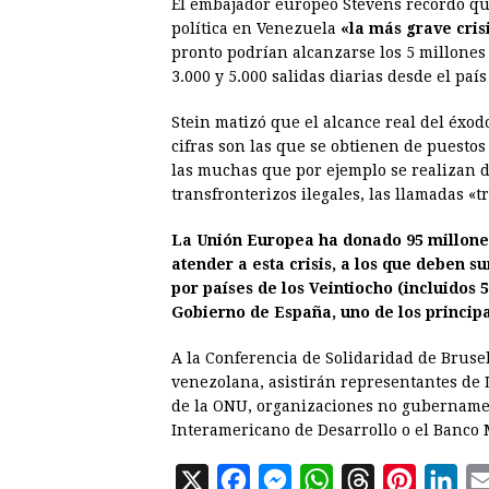
El embajador europeo Stevens recordó que
política en Venezuela
«la más grave cris
pronto podrían alcanzarse los 5 millones 
3.000 y 5.000 salidas diarias desde el paí
Stein matizó que el alcance real del éxo
cifras son las que se obtienen de puestos 
las muchas que por ejemplo se realizan 
transfronterizos ilegales, las llamadas «t
La Unión Europea ha donado 95 millones
atender a esta crisis, a los que deben 
por países de los Veintiocho (incluidos
Gobierno de España, uno de los principa
A la Conferencia de Solidaridad de Brusel
venezolana, asistirán representantes de 
de la ONU, organizaciones no gubernamen
Interamericano de Desarrollo o el Banco 
X
F
M
W
T
P
L