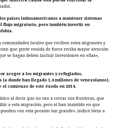
l que América Latina sola pueda enfrentar la
ñadió.
 los países latinoamericanos a mantener sistemas
l flujo migratorio, pero también invertir en
fobia.
n comunidades locales que reciben estos migrantes y
ntan que gente venida de fuera reciba mayor atención
 que se hagan deben incluir inversiones en ellas»,
por acoger a los migrantes y refugiados,
 (a donde han llegado 1,4 millones de venezolanos),
e el comienzo de este éxodo en 2014.
tico al decir que no van a cerrar sus fronteras, que
ibir a esta migración, pero sí han insistido en que
 pueden con esta presión tan grande», indicó Stein a