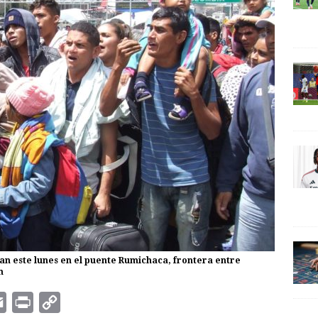
n este lunes en el puente Rumichaca, frontera entre
h
E
P
C