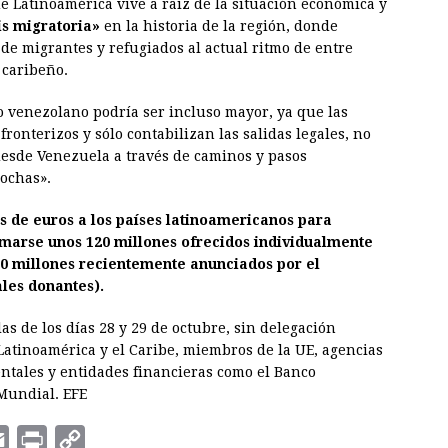
 Latinoamérica vive a raíz de la situación económica y
is migratoria»
en la historia de la región, donde
de migrantes y refugiados al actual ritmo de entre
s caribeño.
do venezolano podría ser incluso mayor, ya que las
fronterizos y sólo contabilizan las salidas legales, no
desde Venezuela a través de caminos y pasos
rochas».
 de euros a los países latinoamericanos para
sumarse unos 120 millones ofrecidos individualmente
 50 millones recientemente anunciados por el
les donantes).
as de los días 28 y 29 de octubre, sin delegación
Latinoamérica y el Caribe, miembros de la UE, agencias
tales y entidades financieras como el Banco
Mundial. EFE
E
P
C