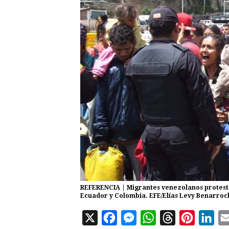
REFERENCIA | Migrantes venezolanos protesta
Ecuador y Colombia. EFE/Elías Levy Benarroc
X
F
M
W
T
P
L