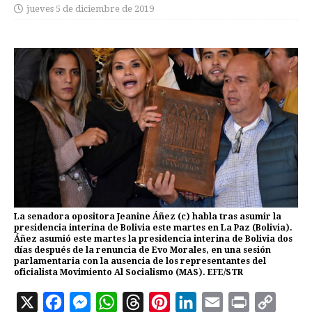
jueves 5 de diciembre de 2019
La senadora opositora Jeanine Áñez (c) habla tras asumir la
presidencia interina de Bolivia este martes en La Paz (Bolivia).
Áñez asumió este martes la presidencia interina de Bolivia dos
días después de la renuncia de Evo Morales, en una sesión
parlamentaria con la ausencia de los representantes del
oficialista Movimiento Al Socialismo (MAS). EFE/STR
X
F
M
W
T
P
L
E
P
C