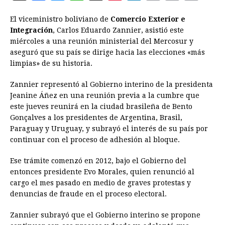
a
e
h
h
i
i
m
r
o
El viceministro boliviano de
Comercio Exterior e
c
s
a
r
n
n
a
i
p
Integración
, Carlos Eduardo Zannier, asistió este
e
s
t
e
t
k
i
n
y
miércoles a una reunión ministerial del Mercosur y
aseguró que su país se dirige hacia las elecciones «más
b
e
s
a
e
e
l
t
L
limpias» de su historia.
o
n
A
d
r
d
i
o
g
p
s
e
I
n
Zannier representó al Gobierno interino de la presidenta
Jeanine Áñez en una reunión previa a la cumbre que
k
e
p
s
n
k
este jueves reunirá en la ciudad brasileña de Bento
r
t
Gonçalves a los presidentes de Argentina, Brasil,
Paraguay y Uruguay, y subrayó el interés de su país por
continuar con el proceso de adhesión al bloque.
Ese trámite comenzó en 2012, bajo el Gobierno del
entonces presidente Evo Morales, quien renunció al
cargo el mes pasado en medio de graves protestas y
denuncias de fraude en el proceso electoral.
Zannier subrayó que el Gobierno interino se propone