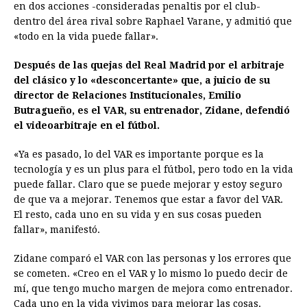
en dos acciones -consideradas penaltis por el club-
b
e
s
a
e
e
l
t
L
dentro del área rival sobre Raphael Varane, y admitió que
o
n
A
d
r
d
i
«todo en la vida puede fallar».
o
g
p
s
e
I
n
Después de las quejas del Real Madrid por el arbitraje
k
e
p
s
n
k
del clásico y lo «desconcertante» que, a juicio de su
r
t
director de Relaciones Institucionales, Emilio
Butragueño, es el VAR, su entrenador, Zidane, defendió
el videoarbitraje en el fútbol.
«Ya es pasado, lo del VAR es importante porque es la
tecnología y es un plus para el fútbol, pero todo en la vida
puede fallar. Claro que se puede mejorar y estoy seguro
de que va a mejorar. Tenemos que estar a favor del VAR.
El resto, cada uno en su vida y en sus cosas pueden
fallar», manifestó.
Zidane comparó el VAR con las personas y los errores que
se cometen. «Creo en el VAR y lo mismo lo puedo decir de
mí, que tengo mucho margen de mejora como entrenador.
Cada uno en la vida vivimos para mejorar las cosas.