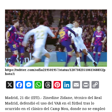
https://twitter.com/sofia219501957/status/1207382351061368832/p
hoto/1
X
F
M
W
T
P
L
E
P
C
a
e
h
h
i
i
m
r
o
Madrid, 21 dic (EFE).- Zinedine Zidane, técnico del Real
c
s
a
r
n
n
a
i
p
Madrid, defendió el uso del VAR en el fútbol tras lo
e
s
t
e
t
k
i
n
y
ocurrido en el clásico del Camp Nou, donde no se empleó