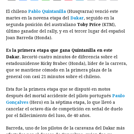
a
e
h
h
i
i
m
r
o
El chileno
Pablo Quintanilla
(Husqvarna) venció este
c
s
a
r
n
n
a
i
p
martes en la novena etapa del
Dakar
, seguido en la
e
s
t
e
t
k
i
n
y
segunda posición del australiano
Toby Price
(KTM),
último ganador del rally, y en el tercer lugar del español
b
e
s
a
e
e
l
t
L
Joan Barreda (Honda).
o
n
A
d
r
d
i
o
g
p
s
e
I
n
Es la primera etapa que gana Quintanilla en este
Dakar.
Recortó cuatro minutos de diferencia sobre el
k
e
p
s
n
k
estadounidense Ricky Brabec (Honda), líder de la carrera,
r
t
que se mantiene cómodo en la primera plaza de la
general con casi 21 minutos sobre el chileno.
Esta fue la primera etapa que se disputó en motos
después del mortal accidente del piloto portugués
Paulo
Gonçalves
(Hero) en la séptima etapa, lo que llevó a
cancelar el octavo día de competición en señal de duelo
por el fallecimiento del luso, de 40 años.
Barreda, uno de los pilotos de la caravana del Dakar más