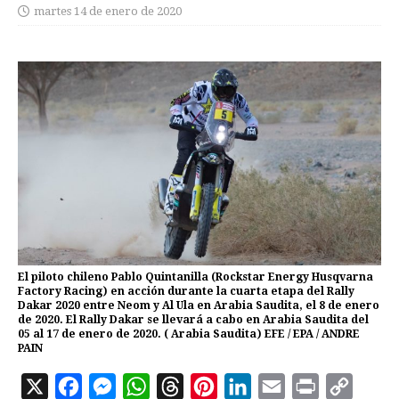
martes 14 de enero de 2020
El piloto chileno Pablo Quintanilla (Rockstar Energy Husqvarna
Factory Racing) en acción durante la cuarta etapa del Rally
Dakar 2020 entre Neom y Al Ula en Arabia Saudita, el 8 de enero
de 2020. El Rally Dakar se llevará a cabo en Arabia Saudita del
05 al 17 de enero de 2020. ( Arabia Saudita) EFE / EPA / ANDRE
PAIN
X
F
M
W
T
P
L
E
P
C