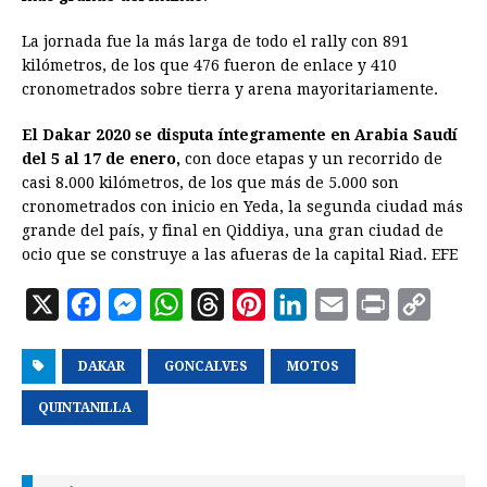
La jornada fue la más larga de todo el rally con 891
kilómetros, de los que 476 fueron de enlace y 410
cronometrados sobre tierra y arena mayoritariamente.
El Dakar 2020 se disputa íntegramente en Arabia Saudí
del 5 al 17 de enero,
con doce etapas y un recorrido de
casi 8.000 kilómetros, de los que más de 5.000 son
cronometrados con inicio en Yeda, la segunda ciudad más
grande del país, y final en Qiddiya, una gran ciudad de
ocio que se construye a las afueras de la capital Riad. EFE
X
F
M
W
T
P
L
E
P
C
a
e
h
h
i
i
m
r
o
DAKAR
c
s
GONCALVES
a
r
n
MOTOS
n
a
i
p
e
s
t
e
t
k
i
n
y
QUINTANILLA
b
e
s
a
e
e
l
t
L
o
n
A
d
r
d
i