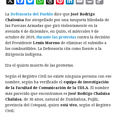
X
F
M
W
T
P
L
E
P
C
a
e
h
h
i
i
m
r
o
La
Defensoría del Pueblo
dice que
José Rodrigo
c
s
a
r
n
n
a
i
p
Chalouisa
fue atropellado por una tanqueta blindada de
e
s
t
e
t
k
i
n
y
las Fuerzas Armadas que giró violentamente en la
avenida 6 de diciembre, en Quito, el miércoles 9 de
b
e
s
a
e
e
l
t
L
octubre de 2019,
durante las protestas
contra la decisión
o
n
A
d
r
d
i
del Presidente
Lenín Moreno
de eliminar el subsidio a
o
g
p
s
e
I
n
los combustibles. La Defensoría cita como fuente a la
dirigencia indígena.
k
e
p
s
n
k
r
t
Era el quinto muerto de las protestas.
Según el Registro Civil no existe ninguna persona con ese
nombre, según ha verificado el
equipo de investigación
de la Facultad de Comunicación de la UDLA
. El nombre
más parecido que encontramos es
José Rodrigo Chaluisa
Chaluisa
, de 36 años, natural de Zumbahua, Pujilí,
provincia del Cotopaxi, quien
está vivo
, según el Registro
Civil.