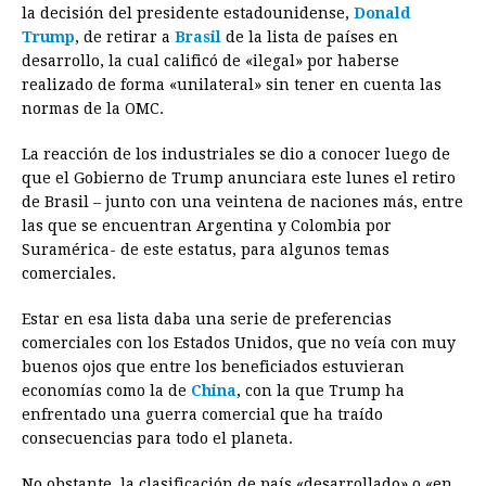
la decisión del presidente estadounidense,
Donald
e
s
t
e
t
k
i
n
y
Trump
, de retirar a
Brasil
de la lista de países en
desarrollo, la cual calificó de «ilegal» por haberse
b
e
s
a
e
e
l
t
L
realizado de forma «unilateral» sin tener en cuenta las
o
n
A
d
r
d
i
normas de la OMC.
o
g
p
s
e
I
n
La reacción de los industriales se dio a conocer luego de
k
e
p
s
n
k
que el Gobierno de Trump anunciara este lunes el retiro
r
t
de Brasil – junto con una veintena de naciones más, entre
las que se encuentran Argentina y Colombia por
Suramérica- de este estatus, para algunos temas
comerciales.
Estar en esa lista daba una serie de preferencias
comerciales con los Estados Unidos, que no veía con muy
buenos ojos que entre los beneficiados estuvieran
economías como la de
China
, con la que Trump ha
enfrentado una guerra comercial que ha traído
consecuencias para todo el planeta.
No obstante, la clasificación de país «desarrollado» o «en