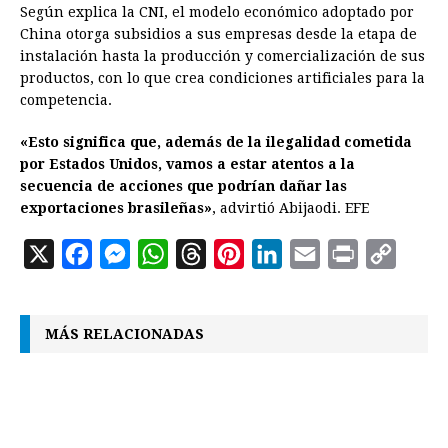
Según explica la CNI, el modelo económico adoptado por
China otorga subsidios a sus empresas desde la etapa de
instalación hasta la producción y comercialización de sus
productos, con lo que crea condiciones artificiales para la
competencia.
«Esto significa que, además de la ilegalidad cometida
por Estados Unidos, vamos a estar atentos a la
secuencia de acciones que podrían dañar las
exportaciones brasileñas»
, advirtió Abijaodi. EFE
X
F
M
W
T
P
L
E
P
C
a
e
h
h
i
i
m
r
o
c
s
a
r
n
n
a
i
p
MÁS RELACIONADAS
e
s
t
e
t
k
i
n
y
b
e
s
a
e
e
l
t
L
o
n
A
d
r
d
i
o
g
p
s
e
I
n