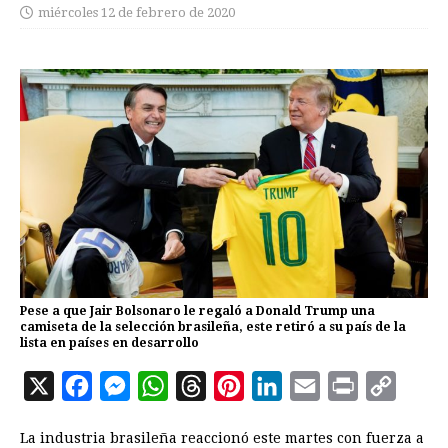
miércoles 12 de febrero de 2020
Pese a que Jair Bolsonaro le regaló a Donald Trump una
camiseta de la selección brasileña, este retiró a su país de la
lista en países en desarrollo
X
F
M
W
T
P
L
E
P
C
a
e
h
h
i
i
m
r
o
La industria brasileña reaccionó este martes con fuerza a
c
s
a
r
n
n
a
i
p