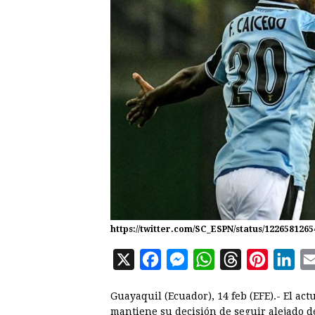
https://twitter.com/SC_ESPN/status/122658126
X
F
M
W
T
P
L
a
e
h
h
i
i
Guayaquil (Ecuador), 14 feb (EFE).- El act
c
s
a
r
n
n
mantiene su decisión de seguir alejado d