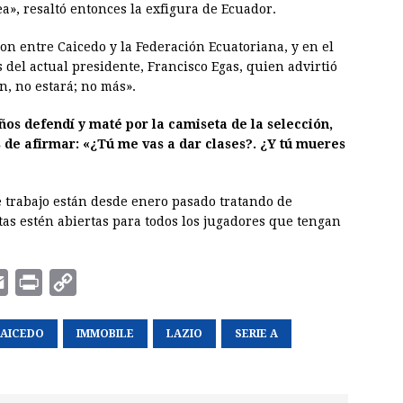
ea», resaltó entonces la exfigura de Ecuador.
ron entre Caicedo y la Federación Ecuatoriana, y en el
del actual presidente, Francisco Egas, quien advirtió
n, no estará; no más».
años defendí y maté por la camiseta de la selección,
s de afirmar: «¿Tú me vas a dar clases?. ¿Y tú mueres
 trabajo están desde enero pasado tratando de
as estén abiertas para todos los jugadores que tengan
E
P
C
m
r
o
CAICEDO
a
i
p
IMMOBILE
LAZIO
SERIE A
i
n
y
l
t
L