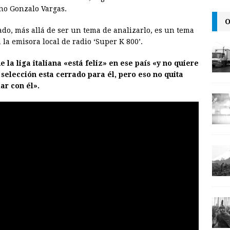
i
n
y
no Gonzalo Vargas.
l
t
L
O
ado, más allá de ser un tema de analizarlo, es un tema
i
 la emisora local de radio ‘Super K 800’.
n
 la liga italiana «está feliz» en ese país «y no quiere
k
selección esta cerrado para él, pero eso no quita
ar con él».