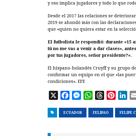
y eso implica jugadores y todo lo que rod
Desde el 2017 las relaciones se deteriora
2019 se ahondó más con las declaraciones 
que «quien no quiera estar en la selecció
El futbolista le respondió: durante «15 
tú no me vas a venir a dar clases», ante
por tus jugadores, señor presidente?».
El hispano-holandés Cruyff y su grupo de
conformar un equipo en el que «las puert
condiciones». EFE
X
F
M
W
T
P
L
a
e
h
h
i
i
ECUADOR
c
s
a
FELIPAO
r
n
FELIPE 
n
e
s
t
e
t
k
b
e
s
a
e
e