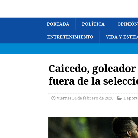
PORTADA
POLÍTICA
OPINIÓN
ENTRETENIMIENTO
VIDA Y ESTIL
Caicedo, goleador
fuera de la selecc
viernes 14 de febrero de 2020
Deport