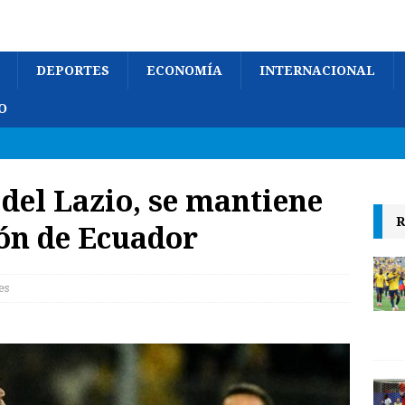
DEPORTES
ECONOMÍA
INTERNACIONAL
O
 del Lazio, se mantiene
R
ión de Ecuador
es