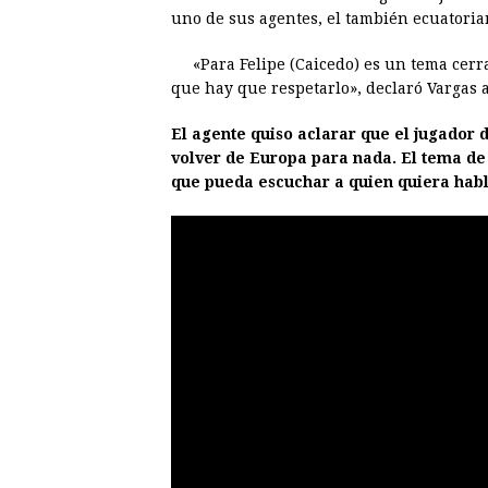
e
s
t
e
t
k
uno de sus agentes, el también ecuatoria
b
e
s
a
e
e
«Para Felipe (Caicedo) es un tema cerr
o
n
A
d
r
d
que hay que respetarlo», declaró Vargas a
o
g
p
s
e
I
El agente quiso aclarar que el jugador de
k
e
p
s
n
volver de Europa para nada. El tema de 
r
t
que pueda escuchar a quien quiera habl