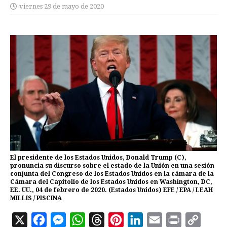
viernes 29 de mayo de 2020
El presidente de los Estados Unidos, Donald Trump (C),
pronuncia su discurso sobre el estado de la Unión en una sesión
conjunta del Congreso de los Estados Unidos en la cámara de la
Cámara del Capitolio de los Estados Unidos en Washington, DC,
EE. UU., 04 de febrero de 2020. (Estados Unidos) EFE / EPA / LEAH
MILLIS / PISCINA
X
F
M
W
T
P
L
E
P
C