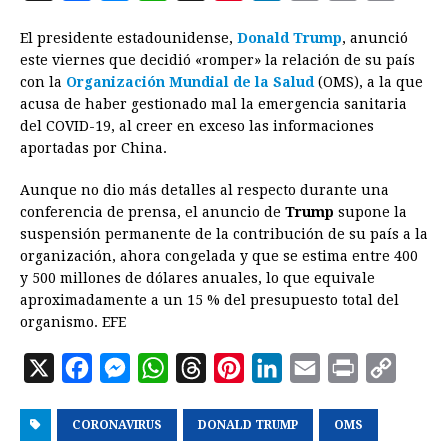
a
e
h
h
i
i
m
r
o
El presidente estadounidense,
Donald Trump
, anunció
c
s
a
r
n
n
a
i
p
este viernes que decidió «romper» la relación de su país
e
s
t
e
t
k
i
n
y
con la
Organización Mundial de la Salud
(OMS), a la que
acusa de haber gestionado mal la emergencia sanitaria
b
e
s
a
e
e
l
t
L
del COVID-19, al creer en exceso las informaciones
o
n
A
d
r
d
i
aportadas por China.
o
g
p
s
e
I
n
Aunque no dio más detalles al respecto durante una
k
e
p
s
n
k
conferencia de prensa, el anuncio de
Trump
supone la
r
t
suspensión permanente de la contribución de su país a la
organización, ahora congelada y que se estima entre 400
y 500 millones de dólares anuales, lo que equivale
aproximadamente a un 15 % del presupuesto total del
organismo. EFE
X
F
M
W
T
P
L
E
P
C
a
e
h
h
i
i
m
r
o
CORONAVIRUS
c
s
a
DONALD TRUMP
r
n
n
a
OMS
i
p