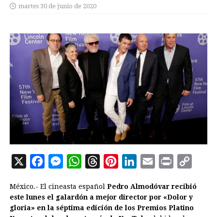
martes 30 de junio de 2020
X
F
M
W
T
P
L
E
P
C
a
e
h
h
i
i
m
r
o
México.- El cineasta español
Pedro Almodóvar recibió
c
s
a
r
n
n
a
i
p
este lunes el galardón a mejor director por «Dolor y
e
s
t
e
t
k
i
n
y
gloria» en la séptima edición de los Premios Platino