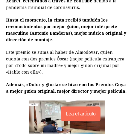
Xcaret, celebrados a través de YouTube
b
e
s
a
e
e
debido a la
l
t
L
pandemia mundial de coronavirus.
o
n
A
d
r
d
i
o
g
p
s
e
I
n
Hasta el momento, la cinta recibió también los
reconocimientos por mejor guion, mejor intérprete
k
e
p
s
n
k
masculino (Antonio Banderas), mejor música original y
r
t
dirección de montaje.
Este premio se suma al haber de Almodóvar, quien
cuenta con dos premios Óscar (mejor película extranjera
por «Todo sobre mi madre» y mejor guion original por
«Hable con ella»).
Además, «Dolor y gloria» se hizo con los Premios Goya
a mejor guion original, mejor director y mejor película.
Lea el artículo