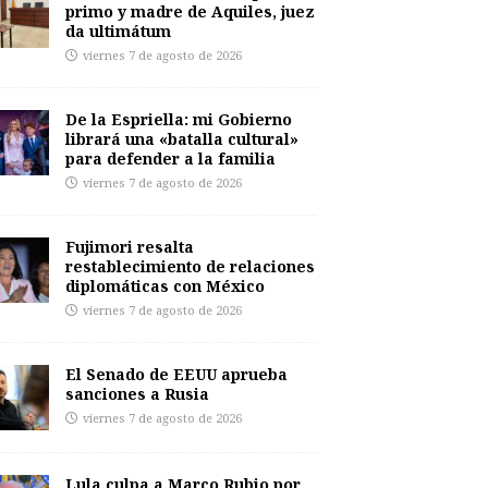
primo y madre de Aquiles, juez
da ultimátum
viernes 7 de agosto de 2026
De la Espriella: mi Gobierno
librará una «batalla cultural»
para defender a la familia
viernes 7 de agosto de 2026
Fujimori resalta
restablecimiento de relaciones
diplomáticas con México
viernes 7 de agosto de 2026
El Senado de EEUU aprueba
sanciones a Rusia
viernes 7 de agosto de 2026
Lula culpa a Marco Rubio por