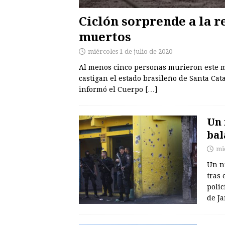
Ciclón sorprende a la re
muertos
miércoles 1 de julio de 2020
Al menos cinco personas murieron este ma
castigan el estado brasileño de Santa Cata
informó el Cuerpo
[…]
Un 
bal
mié
Un n
tras
polic
de J