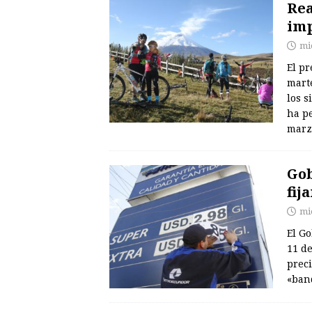
Rea
imp
mié
El p
mart
los s
ha p
mar
Gob
fij
mié
El G
11 de
prec
«ban