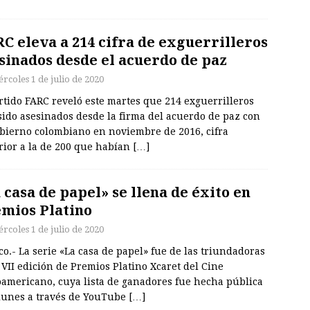
C eleva a 214 cifra de exguerrilleros
sinados desde el acuerdo de paz
rcoles 1 de julio de 2020
rtido FARC reveló este martes que 214 exguerrilleros
sido asesinados desde la firma del acuerdo de paz con
obierno colombiano en noviembre de 2016, cifra
rior a la de 200 que habían
[…]
 casa de papel» se llena de éxito en
mios Platino
rcoles 1 de julio de 2020
o.- La serie «La casa de papel» fue de las triundadoras
 VII edición de Premios Platino Xcaret del Cine
oamericano, cuya lista de ganadores fue hecha pública
 lunes a través de YouTube
[…]