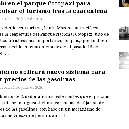
bren el parque Cotopaxi para
ulsar el turismo tras la cuarentena
rcoles 1 de julio de 2020
residente ecuatoriano, Lenín Moreno, anunció este
es la reapertura del Parque Nacional Cotopaxi, uno de
itios turísticos más importantes del país, que también
ermanecido en cuarentena desde el pasado 16 de
zo
[…]
ierno aplicará nuevo sistema para
ar precios de las gasolinas
rcoles 1 de julio de 2020
obierno de Ecuador anunció este martes que el próximo
 julio se inaugurará el nuevo sistema de fijación de
ios de las gasolinas, con base en un mecanismo de
das móviles» que permitirán
[…]