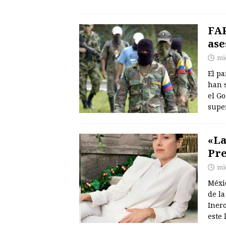
FAR
ase
mié
El pa
han 
el G
supe
«La
Pre
mié
Méxic
de la
Iner
este