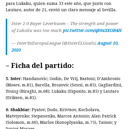
para Lukaku, quien suma 33 este año, que junto con
Lautaro, autor de 21, envió un claro mensaje al Sevilla.
Inter 2-0 Bayer Leverkusen – The strength and power
of Lukaku was too much
pic.twitter.com/qR6x3XOB4H
— InterYaEuropaLeague (@InterELGoals)
August 10,
2020
– Ficha del partido:
5. Inter:
Handanovic; Godín, De Vrij, Bastoni; D’Ambrosio
(Moses, m.81), Barella, Brozovic (Sensi, m.85), Gagliardini,
Young (Biraghi, m.68); Lukaku (Esposito, m.85) y Lautaro
(Eriksen, m.81).
0. Shakhtar:
Pyatov; Dodo, Krivtsov, Kocholava,
Matviyenko; Stepanenko, Marcos Antonio; Alan Patrick
(Solomon, m.60), Marlos (Konoplyanka, m.75), Taison; y
Junior Moraes.