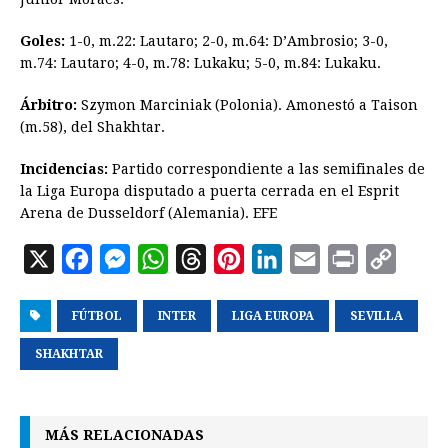
Goles:
1-0, m.22: Lautaro; 2-0, m.64: D’Ambrosio; 3-0,
m.74: Lautaro; 4-0, m.78: Lukaku; 5-0, m.84: Lukaku.
Árbitro:
Szymon Marciniak (Polonia). Amonestó a Taison
(m.58), del Shakhtar.
Incidencias:
Partido correspondiente a las semifinales de
la Liga Europa disputado a puerta cerrada en el Esprit
Arena de Dusseldorf (Alemania). EFE
X
F
M
W
T
P
L
E
P
C
a
e
h
h
i
i
m
r
o
FÚTBOL
c
s
INTER
a
r
LIGA EUROPA
n
n
a
SEVILLA
i
p
e
s
t
e
t
k
i
n
y
SHAKHTAR
b
e
s
a
e
e
l
t
L
o
n
A
d
r
d
i
MÁS RELACIONADAS
o
g
p
s
e
I
n