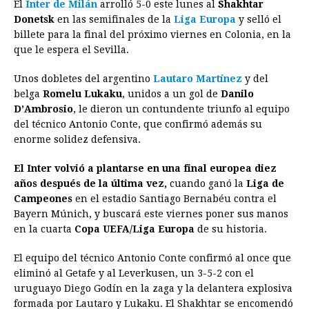
El
Inter de Milán
arrolló 5-0 este lunes al
Shakhtar
c
s
a
r
n
n
a
i
p
Donetsk
en las semifinales de la
Liga Europa
y selló el
e
s
t
e
t
k
i
n
y
billete para la final del próximo viernes en Colonia, en la
que le espera el Sevilla.
b
e
s
a
e
e
l
t
L
o
n
A
d
r
d
i
Unos dobletes del argentino
Lautaro Martínez
y del
o
g
p
s
e
I
n
belga
Romelu Lukaku
, unidos a un gol de
Danilo
D’Ambrosio
, le dieron un contundente triunfo al equipo
k
e
p
s
n
k
del técnico Antonio Conte, que confirmó además su
r
t
enorme solidez defensiva.
El Inter volvió a plantarse en una final europea diez
años después de la última vez,
cuando ganó la
Liga de
Campeones
en el estadio Santiago Bernabéu contra el
Bayern Múnich, y buscará este viernes poner sus manos
en la cuarta
Copa UEFA/Liga Europa
de su historia.
El equipo del técnico Antonio Conte confirmó al once que
eliminó al Getafe y al Leverkusen, un 3-5-2 con el
uruguayo Diego Godín en la zaga y la delantera explosiva
formada por Lautaro y Lukaku. El Shakhtar se encomendó