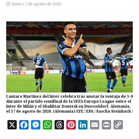
lunes 17 de agosto de 2020
Lautaro Martinez del Inter celebra tras anotar la ventaja de 1-0
durante el partido semifinal de la UEFA Europa League entre el
Inter de Milán y el Shakhtar Donetsk en Duesseldorf, Alemania,
el 17 de agosto de 2020. (Alemania) EFE / EPA / Sascha Steinbach /
X
F
M
W
T
P
L
E
P
C
a
e
h
h
i
i
m
r
o