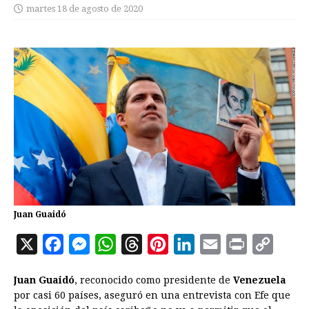
martes 18 de agosto de 2020
Juan Guaidó
X
F
M
W
T
P
L
E
P
C
a
e
h
h
i
i
m
r
o
Juan Guaidó
, reconocido como presidente de
Venezuela
c
s
a
r
n
n
a
i
p
por casi 60 países, aseguró en una entrevista con Efe que
e
s
t
e
t
k
i
n
y