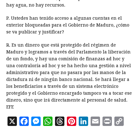
hay agua, no hay recursos.
P. Ustedes han tenido acceso a algunas cuentas en el
exterior bloqueadas para el Gobierno de Maduro, ¿cómo
se va publicar y justificar?
R. Es un dinero que está protegido del régimen de
Maduro y logramos a través del Parlamento la liberación
de un fondo, y hay una comisión de finanzas ad hoc y
una contraloría ad hoc y se ha hecho una gestión a nivel
administrativo para que no pasara por las manos de la
dictadura ni de ningún banco nacional. Se hará llegar a
los beneficiarios a través de un sistema electrónico
protegido y el Gobierno encargado tampoco va a tocar ese
dinero, sino que irá directamente al personal de salud.
EFE
X
F
M
W
T
P
L
E
P
C
a
e
h
h
i
i
m
r
o
c
s
a
r
n
n
a
i
p