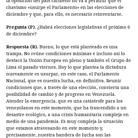
la oposición del país caribeño no va a permitir que el
chavismo «usurpe el Parlamento» en las elecciones de
b
e
s
a
e
e
l
t
L
diciembre y que, para ello, es necesario reinventarse.
o
n
A
d
r
d
i
o
g
p
s
e
I
n
Pregunta (P)
. ¿Habrá elecciones legislativas el próximo 6
de diciembre?
k
e
p
s
n
k
r
t
Respuesta (R).
Bueno, lo que está planteado es una
trampa. No reúne condiciones mínimas e incluso así lo
destacó la Unión Europea en pleno y también el Grupo de
Lima el pasado viernes. Hoy lo que plantea la dictadura
nuevamente es usurpar, en este caso, el Parlamento
Nacional, que es nuestra lucha, en definitiva. Reunir
condiciones que, a través de una elección, convierta una
posibilidad de cambio y de progreso en Venezuela.
Atender la emergencia, que es una catástrofe para los
venezolanos en este momento, que ha trascendido a un
desastre ecológico, a una crisis humanitaria compleja en
medio de una pandemia. Es muy compleja la situación
que estamos atravesando en este momento y,
precisamente, nuestra bandera de lucha son las