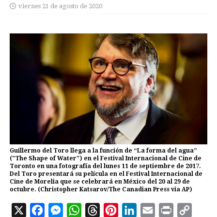
viernes 21 de agosto de 2020
Guillermo del Toro llega a la función de “La forma del agua”
("The Shape of Water") en el Festival Internacional de Cine de
Toronto en una fotografía del lunes 11 de septiembre de 2017.
Del Toro presentará su película en el Festival Internacional de
Cine de Morelia que se celebrará en México del 20 al 29 de
octubre. (Christopher Katsarov/The Canadian Press via AP)
X
F
M
W
T
P
L
E
P
C