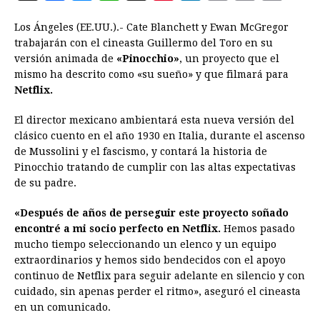
a
e
h
h
i
i
m
r
o
Los Ángeles (EE.UU.).- Cate Blanchett y Ewan McGregor
c
s
a
r
n
n
a
i
p
trabajarán con el cineasta Guillermo del Toro en su
e
s
t
e
t
k
i
n
y
versión animada de
«Pinocchio»
, un proyecto que el
mismo ha descrito como «su sueño» y que filmará para
b
e
s
a
e
e
l
t
L
Netflix.
o
n
A
d
r
d
i
o
g
p
s
e
I
n
El director mexicano ambientará esta nueva versión del
clásico cuento en el año 1930 en Italia, durante el ascenso
k
e
p
s
n
k
de Mussolini y el fascismo, y contará la historia de
r
t
Pinocchio tratando de cumplir con las altas expectativas
de su padre.
«Después de años de perseguir este proyecto soñado
encontré a mi socio perfecto en Netflix.
Hemos pasado
mucho tiempo seleccionando un elenco y un equipo
extraordinarios y hemos sido bendecidos con el apoyo
continuo de Netflix para seguir adelante en silencio y con
cuidado, sin apenas perder el ritmo», aseguró el cineasta
en un comunicado.