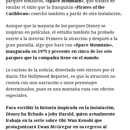
parques temáticos, «
b
e
Space Mountain»,
s
a
e
e
que tratará de
l
t
L
emular el éxito que la franquicia «
Pirates of the
o
n
A
d
r
d
i
Caribbean
» cosechó también a partir de otra instalación.
o
g
p
s
e
I
n
Aunque que la mayoría de los parques Disney se
k
e
p
s
n
k
inspiran en películas, el estudio también ha probado
r
t
suerte a la inversa: Primero la atracción y después a la
gran pantalla, algo que hará con
«Space Mountain»,
inaugurada en 1975 y presente en cinco de los seis
parques que la compañía tiene en el mundo.
Lo curioso de la noticia, desvelada este viernes por el
diario The Hollywood Reporter, es que la atracción no
cuenta con una narración o unos personajes
determinados, pues es una montaña rusa con efectos
especiales.
Para escribir la historia inspirada en la instalación,
Disney ha fichado a Joby Harold, quien actualmente
trabaja en la serie sobre Obi-Wan Kenobi que
protagonizará Ewan McGregor en su regreso al