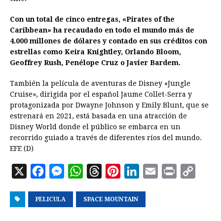
Con un total de cinco entregas, «Pirates of the
Caribbean» ha recaudado en todo el mundo más de
4.000 millones de dólares y contado en sus créditos con
estrellas como Keira Knightley, Orlando Bloom,
Geoffrey Rush, Penélope Cruz o Javier Bardem.
También la película de aventuras de Disney «Jungle
Cruise», dirigida por el español Jaume Collet-Serra y
protagonizada por Dwayne Johnson y Emily Blunt, que se
estrenará en 2021, está basada en una atracción de
Disney World donde el público se embarca en un
recorrido guiado a través de diferentes ríos del mundo.
EFE (D)
X
F
M
W
T
P
L
E
P
C
a
e
h
h
i
i
m
r
o
PELICULA
c
s
a
SPACE MOUNTAIN
r
n
n
a
i
p
e
s
t
e
t
k
i
n
y