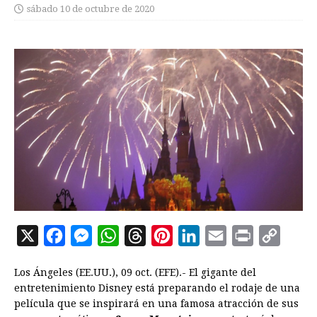
sábado 10 de octubre de 2020
X
F
M
W
T
P
L
E
P
C
a
e
h
h
i
i
m
r
o
Los Ángeles (EE.UU.), 09 oct. (EFE).- El gigante del
c
s
a
r
n
n
a
i
p
entretenimiento Disney está preparando el rodaje de una
e
s
t
e
t
k
i
n
y
película que se inspirará en una famosa atracción de sus