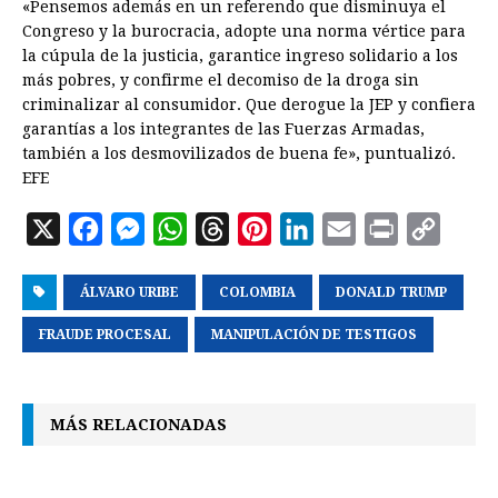
«Pensemos además en un referendo que disminuya el
Congreso y la burocracia, adopte una norma vértice para
la cúpula de la justicia, garantice ingreso solidario a los
más pobres, y confirme el decomiso de la droga sin
criminalizar al consumidor. Que derogue la JEP y confiera
garantías a los integrantes de las Fuerzas Armadas,
también a los desmovilizados de buena fe», puntualizó.
EFE
X
F
M
W
T
P
L
E
P
C
a
e
h
h
i
i
m
r
o
ÁLVARO URIBE
c
s
a
COLOMBIA
r
n
n
DONALD TRUMP
a
i
p
e
s
t
e
t
k
i
n
y
FRAUDE PROCESAL
MANIPULACIÓN DE TESTIGOS
b
e
s
a
e
e
l
t
L
o
n
A
d
r
d
i
MÁS RELACIONADAS
o
g
p
s
e
I
n
k
e
p
s
n
k
r
t