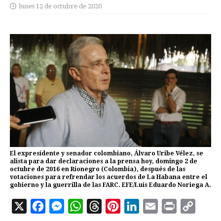
lunes 12 de octubre de 2020
El expresidente y senador colombiano, Álvaro Uribe Vélez, se
alista para dar declaraciones a la prensa hoy, domingo 2 de
octubre de 2016 en Rionegro (Colombia), después de las
votaciones para refrendar los acuerdos de La Habana entre el
gobierno y la guerrilla de las FARC. EFE/Luis Eduardo Noriega A.
X
F
M
W
T
P
L
E
P
C
a
e
h
h
i
i
m
r
o