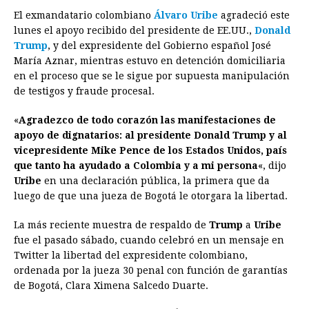
El exmandatario colombiano
Álvaro Uribe
agradeció este
c
s
a
r
n
n
a
i
p
lunes el apoyo recibido del presidente de EE.UU.,
Donald
e
s
t
e
t
k
i
n
y
Trump
, y del expresidente del Gobierno español José
María Aznar, mientras estuvo en detención domiciliaria
b
e
s
a
e
e
l
t
L
en el proceso que se le sigue por supuesta manipulación
o
n
A
d
r
d
i
de testigos y fraude procesal.
o
g
p
s
e
I
n
«
Agradezco de todo corazón las manifestaciones de
k
e
p
s
n
k
apoyo de dignatarios: al presidente Donald Trump y al
r
t
vicepresidente Mike Pence de los Estados Unidos, país
que tanto ha ayudado a Colombia y a mi persona
«, dijo
Uribe
en una declaración pública, la primera que da
luego de que una jueza de Bogotá le otorgara la libertad.
La más reciente muestra de respaldo de
Trump
a
Uribe
fue el pasado sábado, cuando celebró en un mensaje en
Twitter la libertad del expresidente colombiano,
ordenada por la jueza 30 penal con función de garantías
de Bogotá, Clara Ximena Salcedo Duarte.