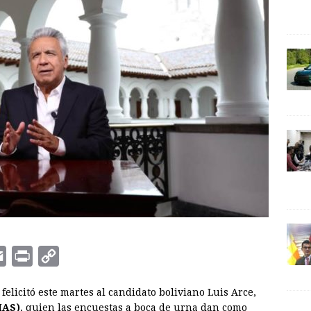
E
P
C
m
r
o
, felicitó este martes al candidato boliviano Luis Arce,
a
i
p
MAS)
, quien las encuestas a boca de urna dan como