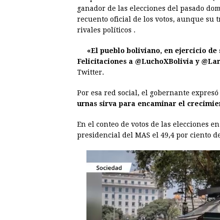
e
s
t
e
t
k
ganador de las elecciones del pasado dom
recuento oficial de los votos, aunque su 
b
e
s
a
e
e
rivales políticos .
o
n
A
d
r
d
o
g
p
s
e
I
«El pueblo boliviano, en ejercicio de
Felicitaciones a @LuchoXBolivia y @L
k
e
p
s
n
Twitter.
r
t
Por esa red social, el gobernante expres
urnas sirva para encaminar el crecimien
En el conteo de votos de las elecciones e
presidencial del MAS el 49,4 por ciento de