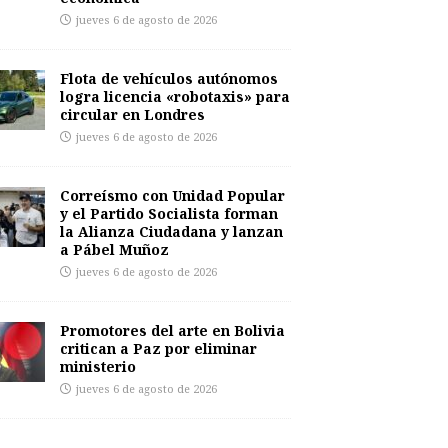
jueves 6 de agosto de 2026
Flota de vehículos autónomos
logra licencia «robotaxis» para
circular en Londres
jueves 6 de agosto de 2026
Correísmo con Unidad Popular
y el Partido Socialista forman
la Alianza Ciudadana y lanzan
a Pábel Muñoz
jueves 6 de agosto de 2026
Promotores del arte en Bolivia
critican a Paz por eliminar
ministerio
jueves 6 de agosto de 2026