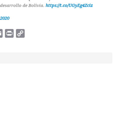
 desarrollo de Bolivia.
https://t.co/UGyEg4Zciz
 2020
E
P
C
m
r
o
a
i
p
i
n
y
l
t
L
i
n
k