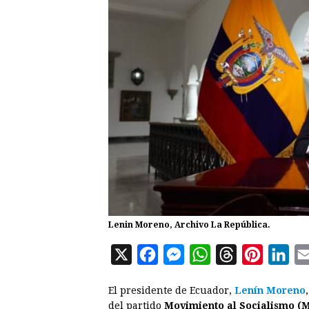
Lenin Moreno, Archivo La República.
X
F
M
W
T
P
L
a
e
h
h
i
i
El presidente de Ecuador,
Lenín Moreno
c
s
a
r
n
n
del partido
Movimiento al Socialismo (