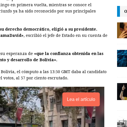
i
n
y
ingo en primera vuelta, mientras se conoce el
O
triunfo ya ha sido reconocido por sus principales
l
t
L
i
n
 su derecho democrático, eligió a su presidente.
aramaDavid»
, escribió el jefe de Estado en su cuenta de
k
ó su esperanza de
«que la confianza obtenida en las
to y desarrollo de Bolivia».
n Bolivia, el cómputo a las 13:50 GMT daba al candidato
l votos, al 57 por ciento escrutado.
Lea el artículo