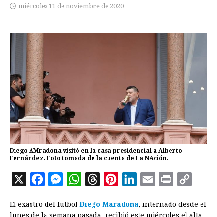
miércoles 11 de noviembre de 2020
Diego AMradona visitó en la casa presidencial a Alberto
Fernández. Foto tomada de la cuenta de La NAción.
X
F
M
W
T
P
L
E
P
C
a
e
h
h
i
i
m
r
o
El exastro del fútbol
Diego Maradona
, internado desde el
c
s
a
r
n
n
a
i
p
lunes de la semana pasada, recibió este miércoles el alta