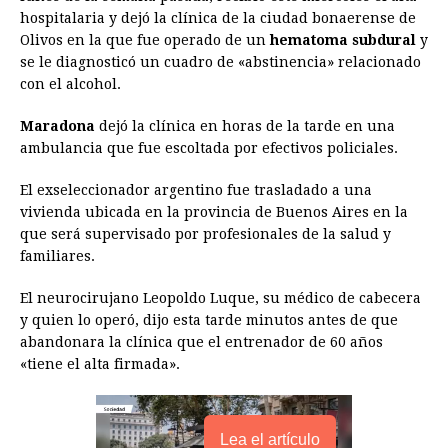
e
s
t
e
t
k
i
n
y
hospitalaria y dejó la clínica de la ciudad bonaerense de
Olivos en la que fue operado de un
b
e
s
a
e
hematoma subdural
e
l
t
L
y
se le diagnosticó un cuadro de «abstinencia» relacionado
o
n
A
d
r
d
i
con el alcohol.
o
g
p
s
e
I
n
Maradona
dejó la clínica en horas de la tarde en una
k
e
p
s
n
k
ambulancia que fue escoltada por efectivos policiales.
r
t
El exseleccionador argentino fue trasladado a una
vivienda ubicada en la provincia de Buenos Aires en la
que será supervisado por profesionales de la salud y
familiares.
El neurocirujano Leopoldo Luque, su médico de cabecera
y quien lo operó, dijo esta tarde minutos antes de que
abandonara la clínica que el entrenador de 60 años
«tiene el alta firmada».
Lea el artículo