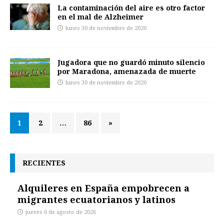
La contaminación del aire es otro factor
en el mal de Alzheimer
lunes 30 de noviembre de 2020
Jugadora que no guardó minuto silencio
por Maradona, amenazada de muerte
lunes 30 de noviembre de 2020
1
2
…
86
»
RECIENTES
Alquileres en España empobrecen a
migrantes ecuatorianos y latinos
jueves 6 de agosto de 2026