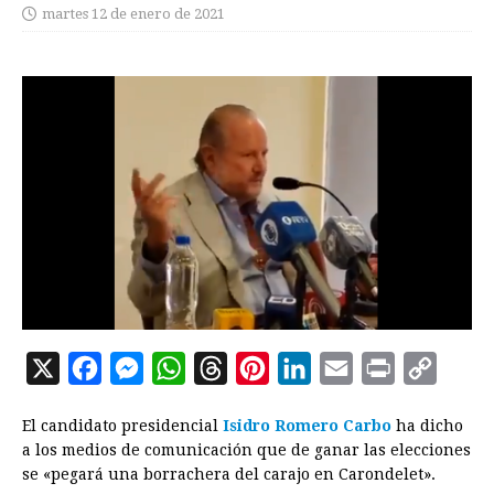
martes 12 de enero de 2021
X
F
M
W
T
P
L
E
P
C
a
e
h
h
i
i
m
r
o
El candidato presidencial
Isidro Romero
Carbo
ha dicho
c
s
a
r
n
n
a
i
p
a los medios de comunicación que de ganar las elecciones
e
s
t
e
t
k
i
n
y
se «pegará una borrachera del carajo en Carondelet».