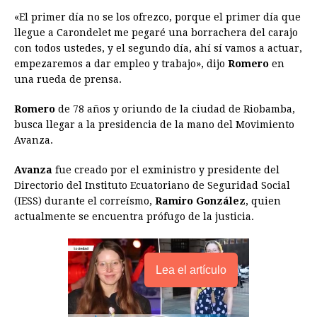
b
e
s
a
e
e
l
t
L
«El primer día no se los ofrezco, porque el primer día que
o
n
A
d
r
d
i
llegue a Carondelet me pegaré una borrachera del carajo
o
g
p
s
e
I
n
con todos ustedes, y el segundo día, ahí sí vamos a actuar,
empezaremos a dar empleo y trabajo», dijo
Romero
en
k
e
p
s
n
k
una rueda de prensa.
r
t
Romero
de 78 años y oriundo de la ciudad de Riobamba,
busca llegar a la presidencia de la mano del Movimiento
Avanza.
Avanza
fue creado por el exministro y presidente del
Directorio del Instituto Ecuatoriano de Seguridad Social
(IESS) durante el correísmo,
Ramiro González
, quien
actualmente se encuentra prófugo de la justicia.
Lea el artículo