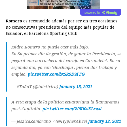
powered by
Romero
es reconocido además por ser en tres ocasiones
no consecutivas presidente del equipo más popular de
Ecuador, el Barcelona Sporting Club.
Isidro Romero no puede caer más bajo.
En Su primer día de gestión, de ganar la Presidencia, se
pegará una borrachera del carajo en Carondelet. En su
segunda día, ya con 'chuchaqui', piensa dar trabajo y
empleo.
pic.twitter.com/bxSR9D9FFG
— #ToñoT (@luistirira)
January 13, 2021
A esta etapa de la política ecuatoriana la llamaremos
post-Capitolio.
pic.twitter.com/W6D0sXLrwd
— JeszicaZambrano ? (@HypherAlice)
January 12, 2021