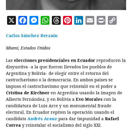
X
F
M
W
T
P
L
E
P
C
a
e
h
h
i
i
m
r
o
Carlos Sánchez Berzaín
c
s
a
r
n
n
a
i
p
e
s
t
e
t
k
i
n
y
Miami, Estados Unidos
b
e
s
a
e
e
l
t
L
Las
elecciones presidenciales en Ecuador
reproducen la
o
n
A
d
r
d
i
disyuntiva -a la que fueron llevados los pueblos de
o
g
p
s
e
I
n
Argentina y Bolivia- de elegir entre el retorno del
castrochavismo o la democracia. En ambos países se
k
e
p
s
n
k
impuso el castrochavismo que reinstaló en el poder a
r
t
Cristina de Kirchner
en Argentina usando la imagen de
Alberto Fernández, y en Bolivia a
Evo Morales
con la
candidatura de Luis Arce y un monumental fraude
electoral. En Ecuador repiten la operación usando el
candidato
Andrés Arauz
para dar impunidad a
Rafael
Correa
y reinstalar el socialismo del siglo XXI.