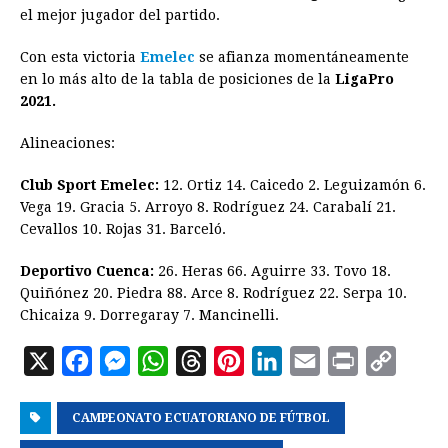
el mejor jugador del partido.
Con esta victoria
Emelec
se afianza momentáneamente
en lo más alto de la tabla de posiciones de la
LigaPro
2021.
Alineaciones:
Club Sport Emelec:
12. Ortiz 14. Caicedo 2. Leguizamón 6.
Vega 19. Gracia 5. Arroyo 8. Rodríguez 24. Carabalí 21.
Cevallos 10. Rojas 31. Barceló.
Deportivo Cuenca:
26. Heras 66. Aguirre 33. Tovo 18.
Quiñónez 20. Piedra 88. Arce 8. Rodríguez 22. Serpa 10.
Chicaiza 9. Dorregaray 7. Mancinelli.
X
F
M
W
T
P
L
E
P
C
a
e
h
h
i
i
m
r
o
CAMPEONATO ECUATORIANO DE FÚTBOL
c
s
a
r
n
n
a
i
p