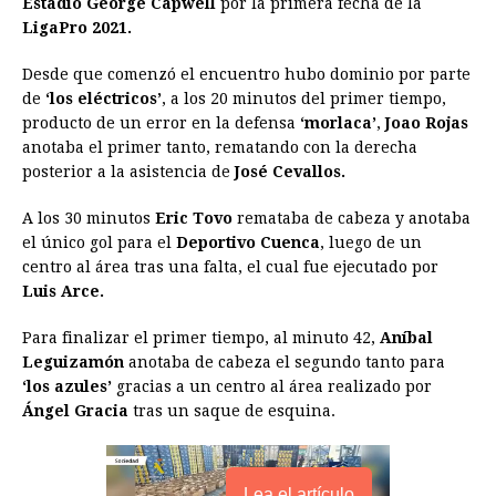
Estadio George Capwell
por la primera fecha de la
LigaPro 2021.
b
e
s
a
e
e
l
t
L
o
n
A
d
r
d
i
Desde que comenzó el encuentro hubo dominio por parte
o
g
p
s
e
I
n
de
‘los eléctricos’
, a los 20 minutos del primer tiempo,
producto de un error en la defensa
‘morlaca’
,
Joao Rojas
k
e
p
s
n
k
anotaba el primer tanto, rematando con la derecha
r
t
posterior a la asistencia de
José Cevallos.
A los 30 minutos
Eric Tovo
remataba de cabeza y anotaba
el único gol para el
Deportivo Cuenca
, luego de un
centro al área tras una falta, el cual fue ejecutado por
Luis Arce.
Para finalizar el primer tiempo, al minuto 42,
Aníbal
Leguizamón
anotaba de cabeza el segundo tanto para
‘los azules’
gracias a un centro al área realizado por
Ángel Gracia
tras un saque de esquina.
Lea el artículo