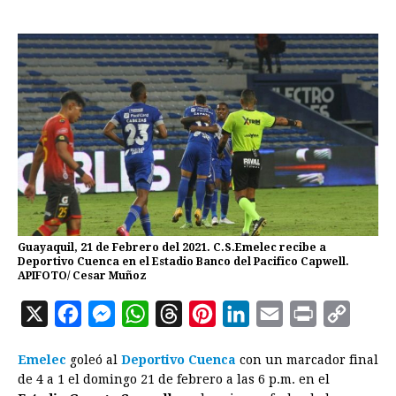
Guayaquil, 21 de Febrero del 2021. C.S.Emelec recibe a
Deportivo Cuenca en el Estadio Banco del Pacifico Capwell.
APIFOTO/ Cesar Muñoz
X
F
M
W
T
P
L
E
P
C
a
e
h
h
i
i
m
r
o
Emelec
goleó al
Deportivo Cuenca
con un marcador final
c
s
a
r
n
n
a
i
p
de 4 a 1 el domingo 21 de febrero a las 6 p.m. en el
e
s
t
e
t
k
i
n
y