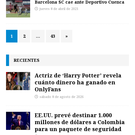
Barcelona SC cae ante Deportivo Cuenca
jueves 8 de abril de 2021
1
2
…
43
»
RECIENTES
Actriz de ‘Harry Potter’ revela
cuánto dinero ha ganado en
OnlyFans
sábado 8 de agosto de 2026
EE.UU. prevé destinar 1.000
millones de dólares a Colombia
para un paquete de seguridad