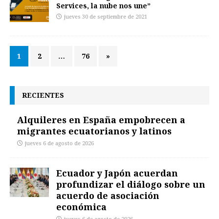
Services, la nube nos une”
jueves 30 de septiembre de 2021
1
2
…
76
»
RECIENTES
Alquileres en España empobrecen a
migrantes ecuatorianos y latinos
jueves 6 de agosto de 2026
Ecuador y Japón acuerdan
profundizar el diálogo sobre un
acuerdo de asociación
económica