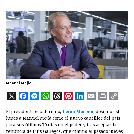
Manuel Mejía
X
F
M
W
T
P
L
E
P
C
a
e
h
h
i
i
m
r
o
El presidente ecuatoriano,
Lenín Moreno
, designó este
c
s
a
r
n
n
a
i
p
lunes a Manuel Mejía como el nuevo canciller del país
e
s
t
e
t
k
i
n
y
para sus últimos 70 días en el poder y tras aceptar la
renuncia de Luis Gallegos, que dimitió el pasado jueves
b
e
s
a
e
e
l
t
L