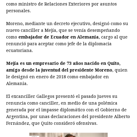
como ministro de Relaciones Exteriores por asuntos
o
n
A
d
r
d
i
personales.
o
g
p
s
e
I
n
Moreno, mediante un decreto ejecutivo, designó como su
k
e
p
s
n
k
nuevo canciller a Mejía, que se venía desempeñando
r
t
como
embajador de Ecuador en Alemania
, cargo al que
renunció para aceptar como jefe de la diplomacia
ecuatoriana.
Mejía es un empresario de 73 años nacido en Quito,
amigo desde la juventud del presidente Moreno
, quien
le designó en enero de 2018 como embajador en
Alemania.
El excanciller Gallegos presentó el pasado jueves su
renuncia como canciller, en medio de una polémica
generada por el impasse diplomático con el Gobierno de
Argentina, por unas declaraciones del presidente Alberto
Fernández, que Quito consideró ofensivas.