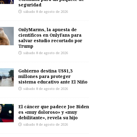
seguridad
sábado 8 de agosto de 2026
OnlyMarms, la apuesta de
científicos en OnlyFans para
salvar estudio recortado por
Trump
sábado 8 de agosto de 2026
Gobierno destina US$1,3
millones para proteger
sistema educativo ante El Niño
sábado 8 de agosto de 2026
El cáncer que padece Joe Biden
es «muy doloroso» y «muy
debilitante», revela su hijo
sábado 8 de agosto de 2026