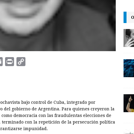
O
E
P
C
m
r
o
a
i
p
i
n
y
l
t
L
rochavista bajo control de Cuba, integrado por
i
o del gobierno de Argentina. Para quienes creyeron la
n
ra como democracia con las fraudulentas elecciones de
a terminado con la repetición de la persecución política
k
garantizarse impunidad.