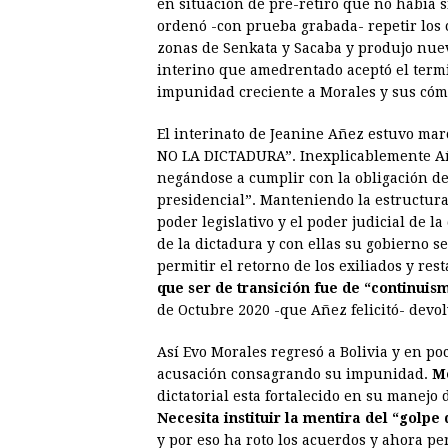
en situación de pre-retiro que no había s
ordenó -con prueba grabada- repetir los
zonas de Senkata y Sacaba y produjo nue
interino que amedrentado aceptó el termi
impunidad creciente a Morales y sus cóm
El interinato de Jeanine Añez estuvo ma
NO LA DICTADURA”. Inexplicablemente Añe
negándose a cumplir con la obligación de
presidencial”. Manteniendo la estructura 
poder legislativo y el poder judicial de l
de la dictadura y con ellas su gobierno 
permitir el retorno de los exiliados y res
que ser de transición fue de “continuism
de Octubre 2020 -que Añez felicitó- devolv
Así Evo Morales regresó a Bolivia y en po
acusación consagrando su impunidad.
Mo
dictatorial esta fortalecido en su manejo
Necesita instituir la mentira del “golpe
y por eso ha roto los acuerdos y ahora pe