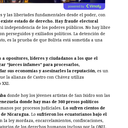
powered by
s y las libertades fundamentales desde el poder, con
 existe estado de derecho. Hay fraude electoral
ni independencia de los poderes públicos. No hay libre
on perseguidos y exiliados políticos. La detención de
to, es la prueba de que Bolivia está sometida a una
a opositores, líderes y ciudadanos a los que el
izar “jueces infames” para procesarlos,
uidar sus economías y asesinarles la reputación
, es un
ue la alianza de Castro con Chávez utiliza
 XXI.
uba
donde hoy los jóvenes artistas de San Isidro son las
nezuela donde hay mas de 360 presos políticos
manos por procesos judiciales.
Lo sufren cientos de
s de Nicaragua.
Lo
sufrieron los ecuatorianos bajo el
n la ley mordaza, encarcelamientos, confiscaciones,
latorios de los derechos humanos incluso por la ONU.