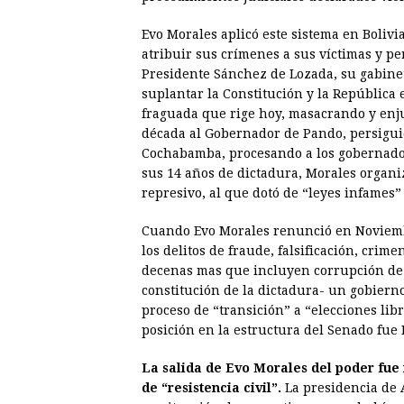
Evo Morales aplicó este sistema en Bolivi
atribuir sus crímenes a sus víctimas y pe
Presidente Sánchez de Lozada, su gabinet
suplantar la Constitución y la República 
fraguada que rige hoy, masacrando y enj
década al Gobernador de Pando, persiguie
Cochabamba, procesando a los gobernador
sus 14 años de dictadura, Morales organ
represivo, al que dotó de “leyes infames”
Cuando Evo Morales renunció en Noviemb
los delitos de fraude, falsificación, crim
decenas mas que incluyen corrupción de m
constitución de la dictadura- un gobierno
proceso de “transición” a “elecciones lib
posición en la estructura del Senado fue 
La salida de Evo Morales del poder fue
de “resistencia civil”.
La presidencia de 