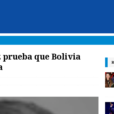
 prueba que Bolivia
R
a