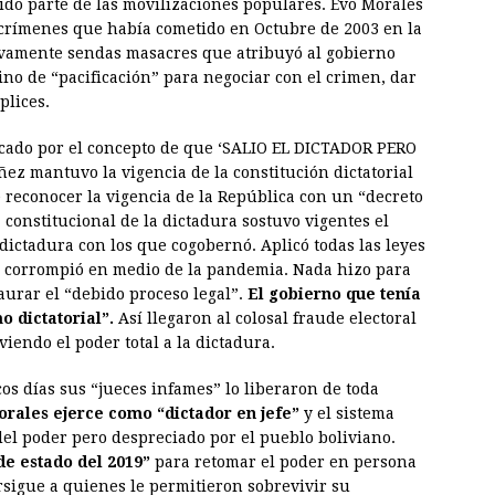
ido parte de las movilizaciones populares. Evo Morales
 crímenes que había cometido en Octubre de 2003 en la
vamente sendas masacres que atribuyó al gobierno
no de “pacificación” para negociar con el crimen, dar
plices.
rcado por el concepto de que ‘SALIO EL DICTADOR PERO
z mantuvo la vigencia de la constitución dictatorial
 reconocer la vigencia de la República con un “decreto
constitucional de la dictadura sostuvo vigentes el
a dictadura con los que cogobernó. Aplicó todas las leyes
se corrompió en medio de la pandemia. Nada hizo para
taurar el “debido proceso legal”.
El gobierno que tenía
o dictatorial”.
Así llegaron al colosal fraude electoral
iendo el poder total a la dictadura.
cos días sus “jueces infames” lo liberaron de toda
rales ejerce como “dictador en jefe”
y el sistema
 del poder pero despreciado por el pueblo boliviano.
 de estado del 2019”
para retomar el poder en persona
rsigue a quienes le permitieron sobrevivir su