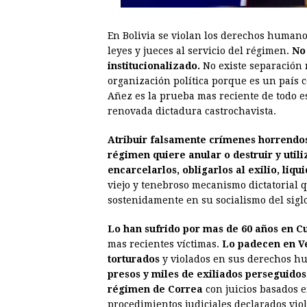
En Bolivia se violan los derechos humano
leyes y jueces al servicio del régimen.
No
institucionalizado.
No existe separación 
organización política porque es un país c
Añez es la prueba mas reciente de todo es
renovada dictadura castrochavista.
Atribuir falsamente crímenes horrendos 
régimen quiere anular o destruir y util
encarcelarlos, obligarlos al exilio, liq
viejo y tenebroso mecanismo dictatorial q
sostenidamente en su socialismo del siglo
Lo han sufrido por mas de 60 años en C
mas recientes víctimas.
Lo padecen en Ve
torturados
y violados en sus derechos hu
presos y miles de exiliados perseguido
régimen de Correa
con juicios basados e
procedimientos judiciales declarados vio