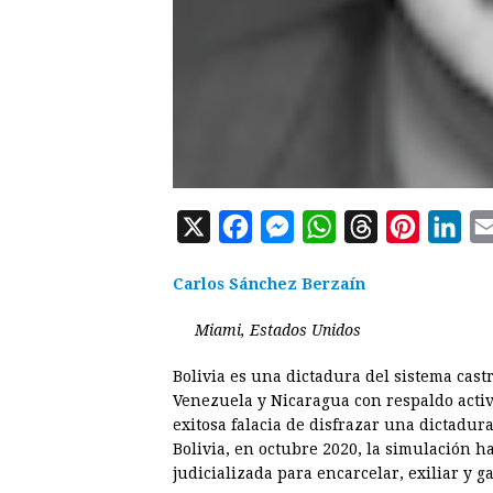
X
F
M
W
T
P
L
a
e
h
h
i
i
Carlos Sánchez Berzaín
c
s
a
r
n
n
e
s
t
e
t
k
Miami, Estados Unidos
b
e
s
a
e
e
Bolivia es una dictadura del sistema cast
o
n
A
d
r
d
Venezuela y Nicaragua con respaldo activ
o
g
p
s
e
I
exitosa falacia de disfrazar una dictadu
Bolivia, en octubre 2020, la simulación h
k
e
p
s
n
judicializada para encarcelar, exiliar y 
r
t