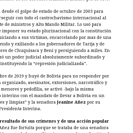
a desde el golpe de estado de octubre de 2003 para
rseguir con todo el castrochavismo internacional al
e de ministros y Alto Mando Militar. Lo usó para
e imponer su estado plurinacional con la constitución
uiciando a sus víctimas, encarcelando por mas de una
ndo y exiliando a los gobernadores de Tarija y de
es de Chuquisaca y Beni y persiguiendo a miles. En
izó un poder judicial absolutamente subordinado y
 instituyendo la “represión judicializada”.
re de 2019 y huyó de Bolivia para no responder por
en organizado, asesinatos, extorsiones, narcotráfico y
enores y pedofilia, se activó -bajo la misma
 interino con el mandato de llevar a Bolivia en un
res y limpias” y la senadora
Jeanine Añez
por su
Presidenta Interina.
 resultado de sus crímenes y de una acción popular
Añez fue fortuita porque se trataba de una senadora