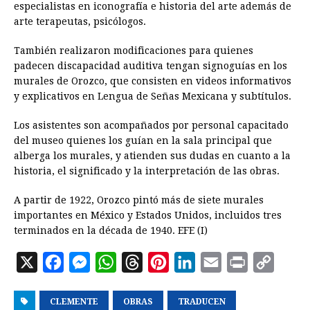
especialistas en iconografía e historia del arte además de
arte terapeutas, psicólogos.
También realizaron modificaciones para quienes
padecen discapacidad auditiva tengan signoguías en los
murales de Orozco, que consisten en videos informativos
y explicativos en Lengua de Señas Mexicana y subtítulos.
Los asistentes son acompañados por personal capacitado
del museo quienes los guían en la sala principal que
alberga los murales, y atienden sus dudas en cuanto a la
historia, el significado y la interpretación de las obras.
A partir de 1922, Orozco pintó más de siete murales
importantes en México y Estados Unidos, incluidos tres
terminados en la década de 1940. EFE (I)
X
F
M
W
T
P
L
E
P
C
a
e
h
h
i
i
m
r
o
CLEMENTE
c
s
a
OBRAS
r
n
TRADUCEN
n
a
i
p