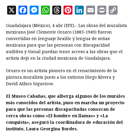
X
F
M
W
T
P
L
E
P
C
a
e
h
h
i
i
m
r
o
Guadalajara (México), 4 abr (EFE).- Las obras del muralista
c
s
a
r
n
n
a
i
p
mexicano José Clemente Orozco (1883-1949) fueron
e
s
t
e
t
k
i
n
y
convertidas en lenguaje braille y lengua de señas
mexicana para que las personas con discapacidad
b
e
s
a
e
e
l
t
L
auditiva y visual puedan tener acceso a las obras que el
o
n
A
d
r
d
i
artista dejó en la ciudad mexicana de Guadalajara.
o
g
p
s
e
I
n
Orozco es un artista pionero en el renacimiento de la
k
e
p
s
n
k
pintura muralista junto a los extintos Diego Rivera y
r
t
David Alfaro Siqueiros.
El Museo Cabañas, que alberga algunos de los murales
más conocidos del artista, puso en marcha un proyecto
para que las personas discapacitadas conozcan de
cerca obras como «El hombre en llamas» y «La
conquista», aseguró la coordinadora de educación del
instituto, Laura Georgina Bordes.