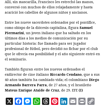
Allí, sin mascarilla, Francisco les estrechó las manos,
conversó con muchos de ellos relajadamente y hasta
acarició los cabellos de algunos niños y ancianos.
Entre los nueve sacerdotes ordenados por el pontífice,
como obispo de la diócesis capitalina, figura
Samuel
Piermarini
, un joven italiano que ha saltado en los
últimos días a los medios de comunicación por su
particular historia: fue llamado para ser jugador
profesional de fútbol, pero decidió no fichar por el club
que le ofrecía esa posibilidad y el año siguiente entró en
el seminario.
También figuran entre los nuevos ordenados el
exdirector de cine italiano
Riccardo Cendano
, que a sus
40 años también ha cambiado vida; el colombiano
Diego
Armando Barrera Parra
, de 27 años, y el brasileño
Mateus Enrique Ataide de Cruz
, de 29. EFE
(I)
X
F
M
W
T
P
L
E
P
C