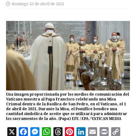
domingo 25 de abril de 2021
Una imagen proporcionada por los medios de comunicación del
Vaticano muestra al Papa Francisco celebrando una Misa
Crismal dentro de la Basílica de San Pedro, en el Vaticano, el 1
de abril de 2021. Durante la Misa, el Pontífice bendice una
cantidad simbólica de aceite que se utilizará para administrar
los sacramentos de la año. (Papa) EFE / EPA / VATICAN MEDIA
X
F
M
W
T
P
L
E
P
C