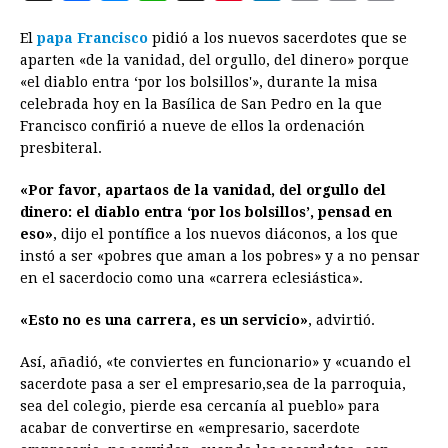
a
e
h
h
i
i
m
r
o
El
papa Francisco
pidió a los nuevos sacerdotes que se
c
s
a
r
n
n
a
i
p
aparten «de la vanidad, del orgullo, del dinero» porque
e
s
t
e
t
k
i
n
y
«el diablo entra ‘por los bolsillos'», durante la misa
celebrada hoy en la Basílica de San Pedro en la que
b
e
s
a
e
e
l
t
L
Francisco confirió a nueve de ellos la ordenación
o
n
A
d
r
d
i
presbiteral.
o
g
p
s
e
I
n
«Por favor, apartaos de la vanidad, del orgullo del
k
e
p
s
n
k
dinero: el diablo entra ‘por los bolsillos’, pensad en
r
t
eso»
, dijo el pontífice a los nuevos diáconos, a los que
instó a ser «pobres que aman a los pobres» y a no pensar
en el sacerdocio como una «carrera eclesiástica».
«Esto no es una carrera, es un servicio»
, advirtió.
Así, añadió, «te conviertes en funcionario» y «cuando el
sacerdote pasa a ser el empresario,sea de la parroquia,
sea del colegio, pierde esa cercanía al pueblo» para
acabar de convertirse en «empresario, sacerdote