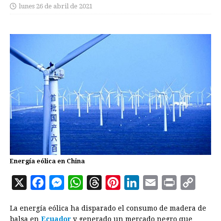
lunes 26 de abril de 2021
Energía eólica en China
X
F
M
W
T
P
L
E
P
C
a
e
h
h
i
i
m
r
o
La energía eólica ha disparado el consumo de madera de
c
s
a
r
n
n
a
i
p
balsa en
Ecuador
y generado un mercado negro que