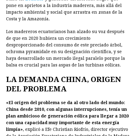
e
s
t
e
t
k
i
n
y
pone en aprietos a la industria maderera, más allá del
impacto ambiental y social que arrastra en zonas de la
b
e
s
a
e
e
l
t
L
Costa y la Amazonía.
o
n
A
d
r
d
i
o
g
p
s
e
I
n
Los madereros ecuatorianos han alzado su voz después
de que en 2020 hubiera un crecimiento
k
e
p
s
n
k
desproporcionado del consumo de este preciado árbol,
r
t
ochroma pyramidale en su designación científica, y se
haya desarrollado un mercado ilegal paralelo porque la
balsa es crucial para las aspas de las turbinas eólicas.
LA DEMANDA CHINA, ORIGEN
DEL PROBLEMA
«El origen del problema se da al otro lado del mundo:
China desde 2010, con algunas interrupciones, tenía un
plan ambicioso de generación eólica para llegar a 2020
con una capacidad muy importante de esta energía
limpia»
, explicó a Efe Christian Riofrío, director ejecutivo