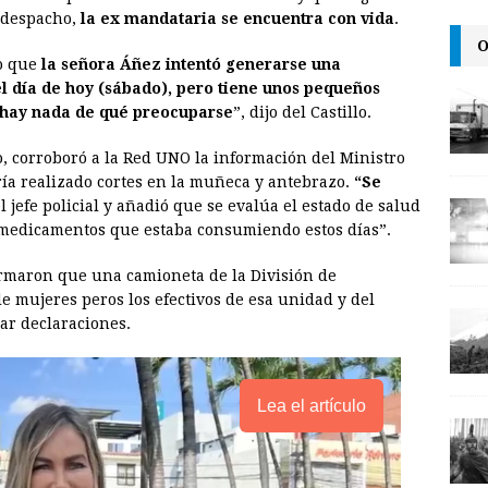
i
n
y
 despacho,
la ex mandataria se encuentra con vida
.
l
t
L
O
no que
la señora Áñez intentó generarse una
i
l día de hoy (sábado), pero tiene unos pequeños
n
 hay nada de qué preocuparse
”, dijo del Castillo.
k
o, corroboró a la Red UNO la información del Ministro
ía realizado cortes en la muñeca y antebrazo.
“Se
 el jefe policial y añadió que se evalúa el estado de salud
s medicamentos que estaba consumiendo estos días”.
ormaron que una camioneta de la División de
 de mujeres peros los efectivos de esa unidad y del
ar declaraciones.
Lea el artículo