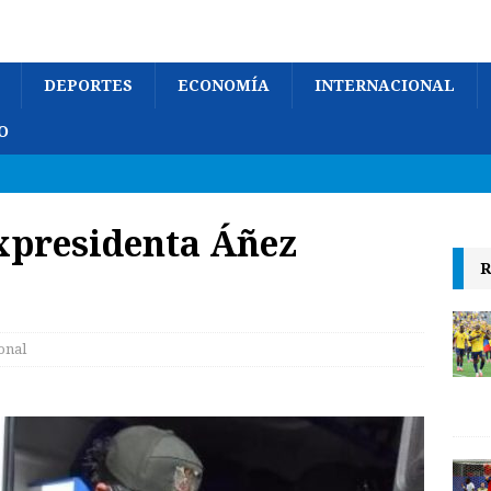
DEPORTES
ECONOMÍA
INTERNACIONAL
O
expresidenta Áñez
R
onal