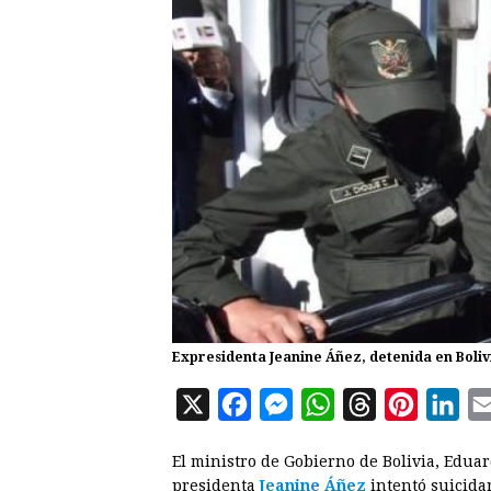
Expresidenta Jeanine Áñez, detenida en Boliv
X
F
M
W
T
P
L
a
e
h
h
i
i
El ministro de Gobierno de Bolivia, Eduar
c
s
a
r
n
n
presidenta
Jeanine Áñez
intentó suicidar