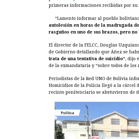
e
s
t
e
t
k
primeras informaciones recibidas por su
b
e
s
a
e
e
“Lamento informar al pueblo bolivia
o
n
A
d
r
d
autolesión en horas de la madrugada de
o
g
p
s
e
I
rasguños en uno de sus brazos, pero no
k
e
p
s
n
El director de la FELCC, Douglas Uzquian
r
t
de Gobierno detallando que Áñez se habr
trata de una tentativa de suicidio”
, dijo
de la exmandataria y “sobre todos de lo
Periodistas de la Red UNO de Bolivia inf
Homicidios de la Policía llegó a la cárcel
recinto penitenciario se abstuvieron de d