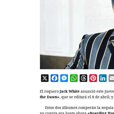
X
F
M
W
T
P
L
a
e
h
h
i
i
El roquero
Jack White
anunció este jueve
c
s
a
r
n
n
the Dawn»
, que se editará el 8 de abril; y
e
s
t
e
t
k
Estos dos álbumes romperán la sequía c
b
e
s
a
e
e
su cuenta era hasta ahora
«Boarding Hou