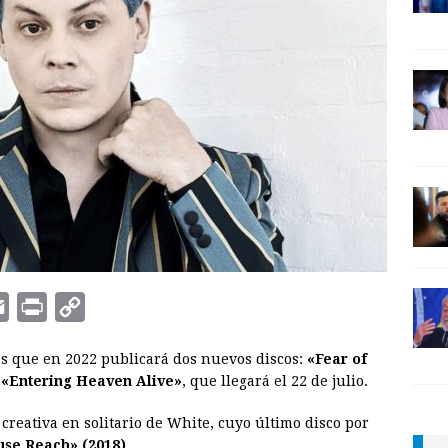
E
P
C
m
r
o
s que en 2022 publicará dos nuevos discos:
«Fear of
a
i
p
«Entering Heaven Alive»
, que llegará el 22 de julio.
i
n
y
reativa en solitario de White, cuyo último disco por
l
t
L
se Reach» (2018)
.