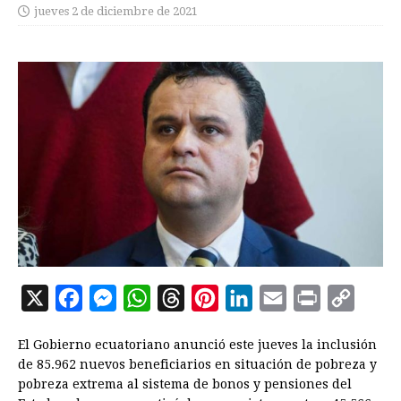
jueves 2 de diciembre de 2021
X
F
M
W
T
P
L
E
P
C
a
e
h
h
i
i
m
r
o
El Gobierno ecuatoriano anunció este jueves la inclusión
c
s
a
r
n
n
a
i
p
de 85.962 nuevos beneficiarios en situación de pobreza y
e
s
t
e
t
k
i
n
y
pobreza extrema al sistema de bonos y pensiones del