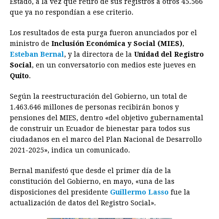
Estado, a la vez que retiró de sus registros a otros 45.566
b
e
s
a
e
e
l
t
L
que ya no respondían a ese criterio.
o
n
A
d
r
d
i
o
g
p
s
e
I
n
Los resultados de esta purga fueron anunciados por el
ministro de
Inclusión Económica y Social (MIES)
,
k
e
p
s
n
k
Esteban Bernal
, y la directora de la
Unidad del Registro
r
t
Social
, en un conversatorio con medios este jueves en
Quito
.
Según la reestructuración del Gobierno, un total de
1.463.646 millones de personas recibirán bonos y
pensiones del MIES, dentro «del objetivo gubernamental
de construir un Ecuador de bienestar para todos sus
ciudadanos en el marco del Plan Nacional de Desarrollo
2021-2025», indica un comunicado.
Bernal manifestó que desde el primer día de la
constitución del Gobierno, en mayo, «una de las
disposiciones del presidente
Guillermo Lasso
fue la
actualización de datos del Registro Social».