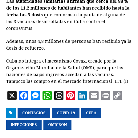
Las autoridades sanitarias afirman que cerca del 88 %
de los 11,2 millones de habitantes han recibido hasta la
fecha las 3 dosis
que conforman la pauta de alguna de
las 3 vacunas desarrolladas en Cuba contra el
coronavirus.
Además, unos 4,8 millones de personas han recibido ya la
dosis de refuerzo.
Cuba no integra el mecanismo Covax, creado por la
Organización Mundial de la Salud (OMS), para que las
naciones de bajos ingresos accedan a las vacunas.
Tampoco las compró en el mercado internacional. EFE (I)
X
F
M
W
T
P
L
E
P
C
a
e
h
h
i
i
m
r
o
CONTAGIOS
c
s
a
COVID-19
r
n
CUBA
n
a
i
p
e
s
t
e
t
k
i
n
y
INFECCIONES
OMICRON
b
e
s
a
e
e
l
t
L