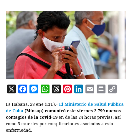
X
F
M
W
T
P
L
E
P
C
a
e
h
h
i
i
m
r
o
La Habana, 28 ene (EFE).-
El Ministerio de Salud Pública
c
s
a
r
n
n
a
i
p
de Cuba
(Minsap) comunicó este viernes 2.799 nuevos
e
s
t
e
t
k
i
n
y
contagios de la covid-19
en de las 24 horas previas, así
como 5 muertes por complicaciones asociadas a esta
b
e
s
a
e
e
l
t
L
enfermedad.