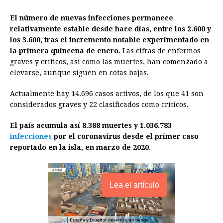
o
n
A
d
r
d
i
o
g
p
s
e
I
n
El número de nuevas infecciones permanece
relativamente estable desde hace días, entre los 2.600 y
k
e
p
s
n
k
los 3.600, tras el incremento notable experimentado en
r
t
la primera quincena de enero
. Las cifras de enfermos
graves y críticos, así como las muertes, han comenzado a
elevarse, aunque siguen en cotas bajas.
Actualmente hay 14.696 casos activos, de los que 41 son
considerados graves y 22 clasificados como críticos.
El país acumula así 8.388 muertes y 1.036.783
infecciones
por el coronavirus desde el primer caso
reportado en la isla, en marzo de 2020
.
Lea el artículo