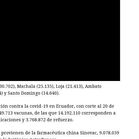
702), Machala (25.135), Loja (21.413), Ambato
44) y Santo Domingo (14.640).
ción contra la covid-19 en Ecuador, con corte al 20 de
449.713 vacunas, de las que 14.192.110 corresponden a
icaciones y 3.768.872 de refuerzo.
8 provienen de la farmacéutica china Sinovac, 9.078.059