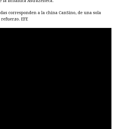
e la británica AstraZeneca.
adas corresponden a la china CanSino, de una sola
 refuerzo. EFE