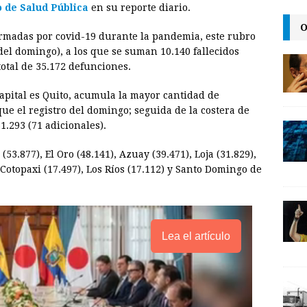
o de Salud Pública
en su reporte diario.
i
n
y
O
irmadas por covid-19 durante la pandemia, este rubro
l
t
L
del domingo), a los que se suman 10.140 fallecidos
i
otal de 35.172 defunciones.
n
capital es Quito, acumula la mayor cantidad de
k
que el registro del domingo; seguida de la costera de
1.293 (71 adicionales).
3.877), El Oro (48.141), Azuay (39.471), Loja (31.829),
otopaxi (17.497), Los Ríos (17.112) y Santo Domingo de
Lea el artículo