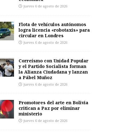
jueves 6 de agosto de 2026
Flota de vehículos autónomos
logra licencia «robotaxis» para
circular en Londres
jueves 6 de agosto de 2026
Correísmo con Unidad Popular
y el Partido Socialista forman
la Alianza Ciudadana y lanzan
a Pábel Muñoz
jueves 6 de agosto de 2026
Promotores del arte en Bolivia
critican a Paz por eliminar
ministerio
jueves 6 de agosto de 2026