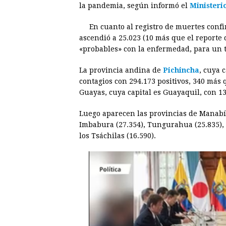
la pandemia, según informó el
Ministeri
e
s
t
e
t
k
En cuanto al registro de muertes conf
b
e
s
a
e
e
ascendió a 25.023 (10 más que el reporte 
o
n
A
d
r
d
«probables» con la enfermedad, para un t
o
g
p
s
e
I
La provincia andina de
Pichincha
, cuya 
k
e
p
s
n
contagios con 294.173 positivos, 340 más 
r
t
Guayas, cuya capital es Guayaquil, con 13
Luego aparecen las provincias de Manabí (5
Imbabura (27.354), Tungurahua (25.835), C
los Tsáchilas (16.590).