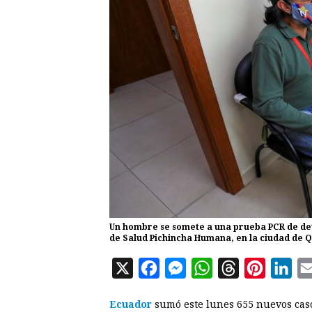
Un hombre se somete a una prueba PCR de dete
de Salud Pichincha Humana, en la ciudad de Q
X
F
M
W
T
P
L
a
e
h
h
i
i
Ecuador
sumó este lunes 655 nuevos caso
c
s
a
r
n
n