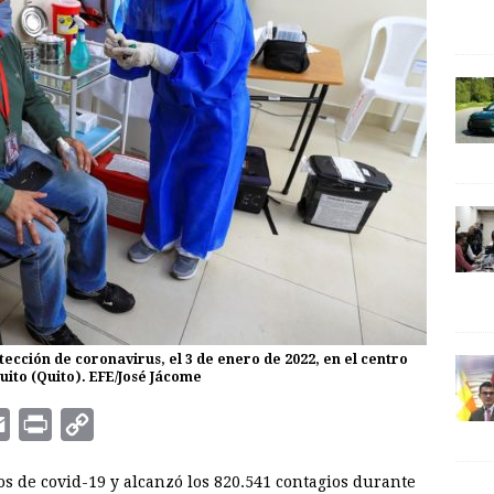
cción de coronavirus, el 3 de enero de 2022, en el centro
uito (Quito). EFE/José Jácome
E
P
C
m
r
o
s de covid-19 y alcanzó los 820.541 contagios durante
a
i
p