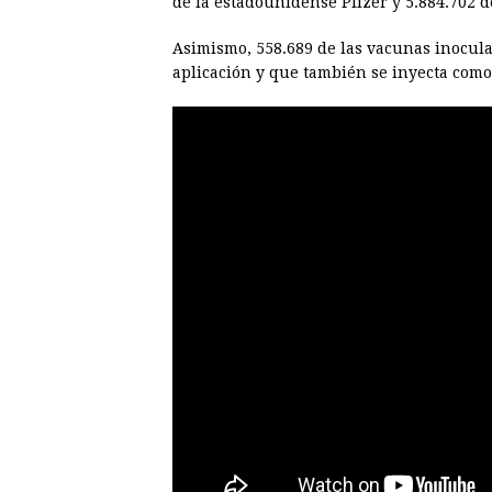
de la estadounidense Pfizer y 5.884.702 d
Asimismo, 558.689 de las vacunas inocul
aplicación y que también se inyecta como