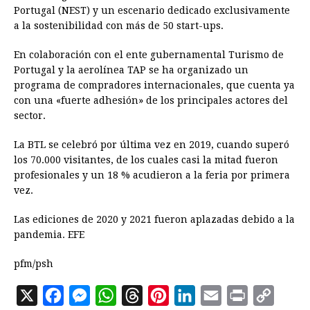
Portugal (NEST) y un escenario dedicado exclusivamente
a la sostenibilidad con más de 50 start-ups.
En colaboración con el ente gubernamental Turismo de
Portugal y la aerolínea TAP se ha organizado un
programa de compradores internacionales, que cuenta ya
con una «fuerte adhesión» de los principales actores del
sector.
La BTL se celebró por última vez en 2019, cuando superó
los 70.000 visitantes, de los cuales casi la mitad fueron
profesionales y un 18 % acudieron a la feria por primera
vez.
Las ediciones de 2020 y 2021 fueron aplazadas debido a la
pandemia. EFE
pfm/psh
X
F
M
W
T
P
L
E
P
C