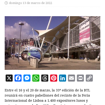
domingo 13 de marzo de 2022
X
F
M
W
T
P
L
E
P
C
a
e
h
h
i
i
m
r
o
Entre el 16 y el 20 de marzo, la 33ª edición de la BTL
c
s
a
r
n
n
a
i
p
reunirá en cuatro pabellones del recinto de la Feria
e
s
t
e
t
k
i
n
y
Internacional de Lisboa a 1.400 expositores lusos y