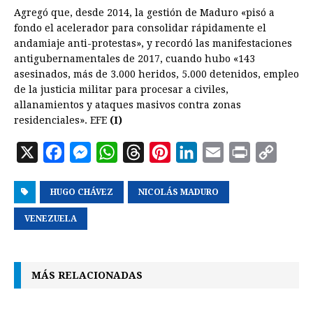
Agregó que, desde 2014, la gestión de Maduro «pisó a
fondo el acelerador para consolidar rápidamente el
andamiaje anti-protestas», y recordó las manifestaciones
antigubernamentales de 2017, cuando hubo «143
asesinados, más de 3.000 heridos, 5.000 detenidos, empleo
de la justicia militar para procesar a civiles,
allanamientos y ataques masivos contra zonas
residenciales». EFE
(I)
X
F
M
W
T
P
L
E
P
C
a
e
h
h
i
i
m
r
o
HUGO CHÁVEZ
c
s
a
NICOLÁS MADURO
r
n
n
a
i
p
e
s
t
e
t
k
i
n
y
VENEZUELA
b
e
s
a
e
e
l
t
L
o
n
A
d
r
d
i
MÁS RELACIONADAS
o
g
p
s
e
I
n
k
e
p
s
n
k