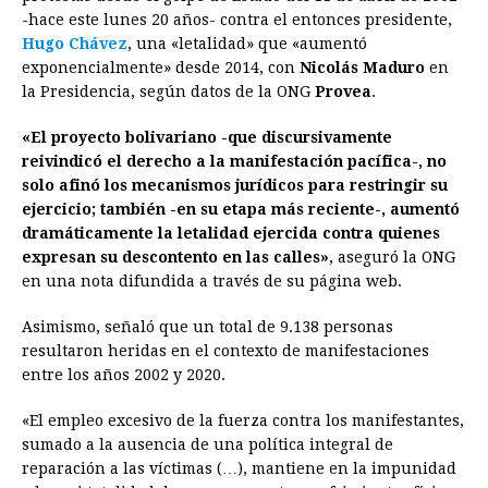
e
s
t
e
t
k
i
n
y
-hace este lunes 20 años- contra el entonces presidente,
Hugo Chávez
b
, una «letalidad» que «aumentó
e
s
a
e
e
l
t
L
exponencialmente» desde 2014, con
Nicolás Maduro
en
o
n
A
d
r
d
i
la Presidencia, según datos de la ONG
Provea
.
o
g
p
s
e
I
n
«El proyecto bolivariano -que discursivamente
k
e
p
s
n
k
reivindicó el derecho a la manifestación pacífica-, no
r
t
solo afinó los mecanismos jurídicos para restringir su
ejercicio; también -en su etapa más reciente-, aumentó
dramáticamente la letalidad ejercida contra quienes
expresan su descontento en las calles»
, aseguró la ONG
en una nota difundida a través de su página web.
Asimismo, señaló que un total de 9.138 personas
resultaron heridas en el contexto de manifestaciones
entre los años 2002 y 2020.
«El empleo excesivo de la fuerza contra los manifestantes,
sumado a la ausencia de una política integral de
reparación a las víctimas (…), mantiene en la impunidad