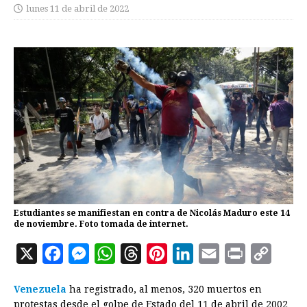
lunes 11 de abril de 2022
Estudiantes se manifiestan en contra de Nicolás Maduro este 14
de noviembre. Foto tomada de internet.
X
F
M
W
T
P
L
E
P
C
a
e
h
h
i
i
m
r
o
Venezuela
ha registrado, al menos, 320 muertos en
c
s
a
r
n
n
a
i
p
protestas desde el golpe de Estado del 11 de abril de 2002