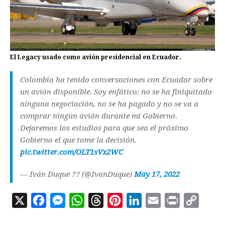
El Legacy usado como avión presidencial en Ecuador.
Colombia ha tenido conversaciones con Ecuador sobre
un avión disponible. Soy enfático: no se ha finiquitado
ninguna negociación, no se ha pagado y no se va a
comprar ningún avión durante mi Gobierno.
Dejaremos los estudios para que sea el próximo
Gobierno el que tome la decisión.
pic.twitter.com/OLT1sVx2WC
— Iván Duque ?? (@IvanDuque)
May 17, 2022
X
F
M
W
T
P
L
E
P
C
a
e
h
h
i
i
m
r
o