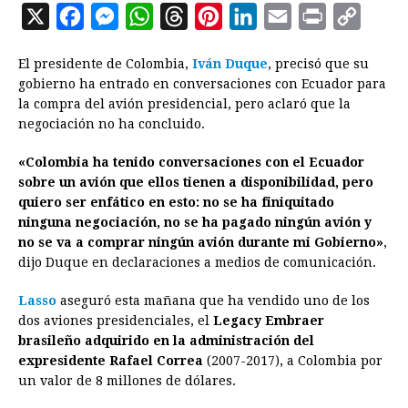
X
F
M
W
T
P
L
E
P
C
a
e
h
h
i
i
m
r
o
El presidente de Colombia,
Iván Duque
, precisó que su
c
s
a
r
n
n
a
i
p
gobierno ha entrado en conversaciones con Ecuador para
e
s
t
e
t
k
i
n
y
la compra del avión presidencial, pero aclaró que la
negociación no ha concluido.
b
e
s
a
e
e
l
t
L
o
n
A
d
r
d
i
«Colombia ha tenido conversaciones con el Ecuador
o
g
p
s
e
I
n
sobre un avión que ellos tienen a disponibilidad, pero
quiero ser enfático en esto: no se ha finiquitado
k
e
p
s
n
k
ninguna negociación, no se ha pagado ningún avión y
r
t
no se va a comprar ningún avión durante mi Gobierno»
,
dijo Duque en declaraciones a medios de comunicación.
Lasso
aseguró esta mañana que ha vendido uno de los
dos aviones presidenciales, el
Legacy Embraer
brasileño adquirido en la administración del
expresidente Rafael Correa
(2007-2017), a Colombia por
un valor de 8 millones de dólares.