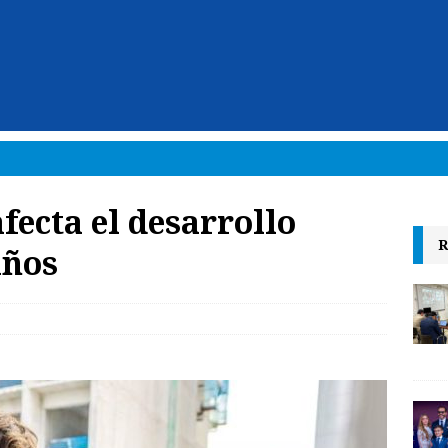
afecta el desarrollo
R
iños