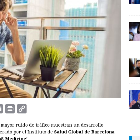
E
P
C
m
r
o
 mayor ruido de tráfico muestran un desarrollo
a
i
p
erado por el Instituto de
Salud Global de Barcelona
i
n
y
oS Medicine’
.