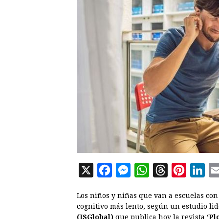
X
F
M
W
T
P
L
a
e
h
h
i
i
Los niños y niñas que van a escuelas con
c
s
a
r
n
n
cognitivo más lento, según un estudio lid
e
s
t
e
t
k
(ISGlobal)
que publica hoy la revista
‘Pl