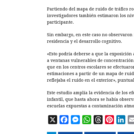
Partiendo del mapa de ruido de tráfico ro
investigadores también estimaron los niv
participante.
Sin embargo, en este caso no observaron 
residencia y el desarrollo cognitivo.
«Esto podría deberse a que la exposición 
a ventanas vulnerables de concentración 
que en los centros escolares se efectuaro
estimaciones a partir de un mapa de rui
reflejaba el ruido en el exterior», puntua
Este estudio amplía la evidencia de los ef
infantil, que hasta ahora se había obser
escuelas expuestas a contaminación atmos
X
F
M
W
T
P
L
a
e
h
h
i
i