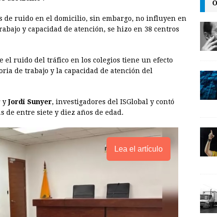
O
l
t
L
es de ruido en el domicilio, sin embargo, no influyen en
i
trabajo y capacidad de atención, se hizo en 38 centros
n
k
 el ruido del tráfico en los colegios tiene un efecto
oria de trabajo y la capacidad de atención del
r
y
Jordi Sunyer
, investigadores del ISGlobal y contó
s de entre siete y diez años de edad.
Lea el artículo