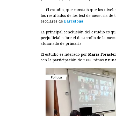
b
e
s
a
e
e
El estudio, que constató que los nivel
o
n
A
d
r
d
los resultados de los test de memoria de 
o
g
p
s
e
I
escolares de
Barcelona
.
k
e
p
s
n
La principal conclusión del estudio es que
r
t
perjudicial sobre el desarrollo de la mem
alumnado de primaria.
El estudio es liderado por
Maria Foraste
con la participación de 2.680 niños y niña