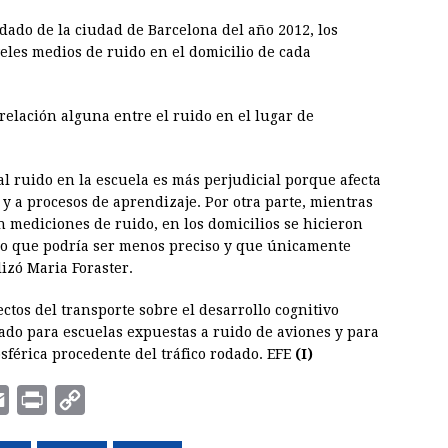
dado de la ciudad de Barcelona del año 2012, los
eles medios de ruido en el domicilio de cada
relación alguna entre el ruido en el lugar de
al ruido en la escuela es más perjudicial porque afecta
y a procesos de aprendizaje. Por otra parte, mientras
n mediciones de ruido, en los domicilios se hicieron
do que podría ser menos preciso y que únicamente
lizó Maria Foraster.
ectos del transporte sobre el desarrollo cognitivo
vado para escuelas expuestas a ruido de aviones y para
férica procedente del tráfico rodado. EFE
(I)
E
P
C
m
r
o