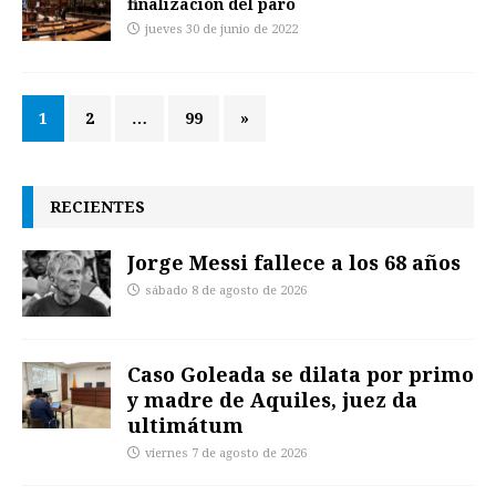
finalización del paro
jueves 30 de junio de 2022
1
2
…
99
»
RECIENTES
Jorge Messi fallece a los 68 años
sábado 8 de agosto de 2026
Caso Goleada se dilata por primo
y madre de Aquiles, juez da
ultimátum
viernes 7 de agosto de 2026