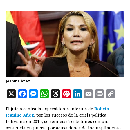
Jeanine Áñez.
X
F
M
W
T
P
L
E
P
C
a
e
h
h
i
i
m
r
o
El juicio contra la expresidenta interina de
Bolivia
c
s
a
r
n
n
a
i
p
Jeanine Áñez
, por los sucesos de la crisis política
e
s
t
e
t
k
i
n
y
boliviana en 2019, se reiniciará este lunes con una
sentencia en puerta por acusaciones de incumplimiento
b
e
s
a
e
e
l
t
L