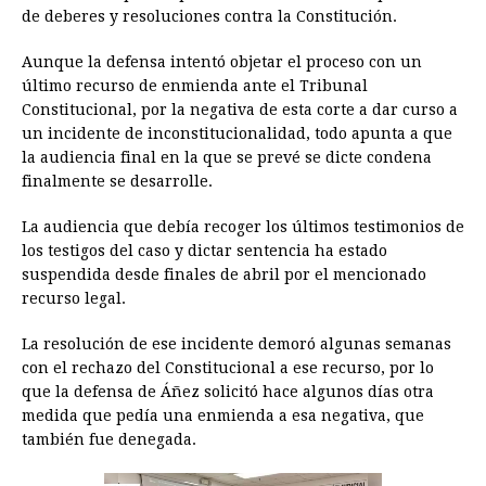
de deberes y resoluciones contra la Constitución.
o
n
A
d
r
d
i
o
g
p
s
e
I
n
Aunque la defensa intentó objetar el proceso con un
último recurso de enmienda ante el Tribunal
k
e
p
s
n
k
Constitucional, por la negativa de esta corte a dar curso a
r
t
un incidente de inconstitucionalidad, todo apunta a que
la audiencia final en la que se prevé se dicte condena
finalmente se desarrolle.
La audiencia que debía recoger los últimos testimonios de
los testigos del caso y dictar sentencia ha estado
suspendida desde finales de abril por el mencionado
recurso legal.
La resolución de ese incidente demoró algunas semanas
con el rechazo del Constitucional a ese recurso, por lo
que la defensa de Áñez solicitó hace algunos días otra
medida que pedía una enmienda a esa negativa, que
también fue denegada.