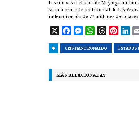
Los nuevos reclamos de Mayorga fueron 
su defensa ante un tribunal de Las Vega
indemnización de 77 millones de dólares 
X
F
M
W
T
P
L
a
e
h
h
i
i
CRISTIANO RONALDO
c
s
a
r
n
ESTADOS 
n
e
s
t
e
t
k
b
e
s
a
e
e
MÁS RELACIONADAS
o
n
A
d
r
d
o
g
p
s
e
I
k
e
p
s
n
r
t