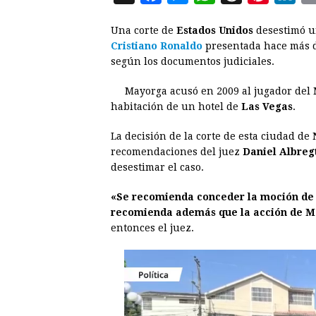
a
e
h
h
i
i
Una corte de
Estados Unidos
desestimó un
c
s
a
r
n
n
Cristiano Ronaldo
presentada hace más 
e
s
t
e
t
k
según los documentos judiciales.
b
e
s
a
e
e
Mayorga acusó en 2009 al jugador del
o
n
A
d
r
d
habitación de un hotel de
Las Vegas
.
o
g
p
s
e
I
La decisión de la corte de esta ciudad de
k
e
p
s
n
recomendaciones del juez
Daniel Albreg
r
t
desestimar el caso.
«Se recomienda conceder la moción de R
recomienda además que la acción de Ma
entonces el juez.