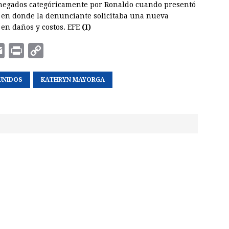
negados categóricamente por Ronaldo cuando presentó
s en donde la denunciante solicitaba una nueva
en daños y costos. EFE
(I)
E
P
C
m
r
o
UNIDOS
a
i
KATHRYN MAYORGA
p
i
n
y
l
t
L
i
n
k