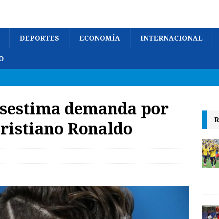
DEPORTES
ECONOMÍA
INTERNACIONAL
O
esestima demanda por
R
Cristiano Ronaldo