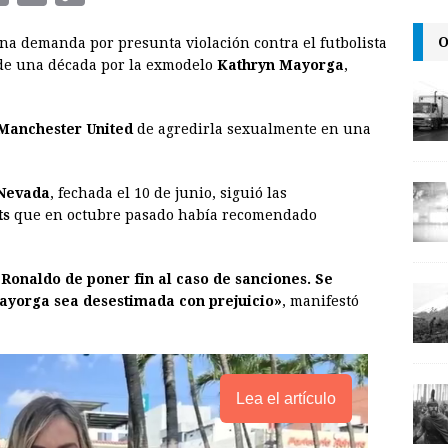
m
r
o
O
a demanda por presunta violación contra el futbolista
a
i
p
de una década por la exmodelo
Kathryn Mayorga
,
i
n
y
l
t
L
Manchester United
de agredirla sexualmente en una
i
n
Nevada
, fechada el 10 de junio, siguió las
k
ts
que en octubre pasado había recomendado
onaldo de poner fin al caso de sanciones. Se
yorga sea desestimada con prejuicio»
, manifestó
Lea el artículo