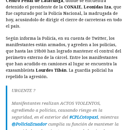
Centro Penal de Latacunga
, donde se encuentra
detenido el presidente de la
b
e
s
a
CONAIE
e
,
e
Leonidas Iza
l
t
, que
L
fue capturado por la Policía Nacional, la madrugada de
o
n
A
d
r
d
i
hoy, acusándolo de dirigir el cierre de carreteras en todo
o
g
p
s
e
I
n
el país.
k
e
p
s
n
k
Según informa la Policía, en su cuenta de Twitter, los
r
t
manifestantes están armados, y agreden a los policías,
que hasta las 19h00 han logrado mantener el control del
perímetro externo de la cárcel. Entre los manifestantes
que han acudido en camiones al lugar se encuentra la
exasambleísta
Lourdes Tibán
. La guardia policial ha
repelido la agresión.
URGENTE ?
Manifestantes realizan ACTOS VIOLENTOS,
agrediendo a policías, causando riesgo en la
seguridad, en el exterior del
#CPLCotopaxi
, mientras
@PoliciaEcuador
cumplía su función de mantener la