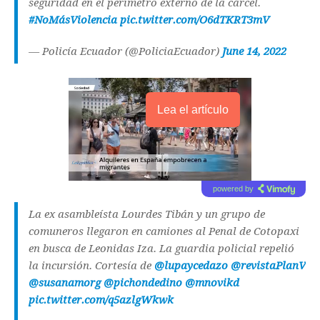
seguridad en el perímetro externo de la cárcel.
#NoMásViolencia
pic.twitter.com/O6dTKRT3mV
— Policía Ecuador (@PoliciaEcuador)
June 14, 2022
Lea el artículo
powered by
La ex asambleísta Lourdes Tibán y un grupo de
comuneros llegaron en camiones al Penal de Cotopaxi
en busca de Leonidas Iza. La guardia policial repelió
la incursión. Cortesía de
@lupaycedazo
@revistaPlanV
@susanamorg
@pichondedino
@mnovikd
pic.twitter.com/q5azlgWkwk