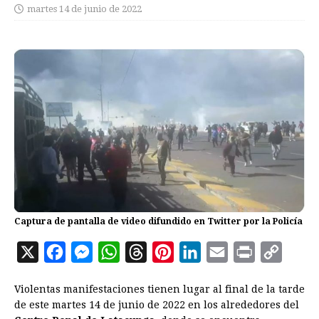
martes 14 de junio de 2022
Captura de pantalla de video difundido en Twitter por la Policía
X
F
M
W
T
P
L
E
P
C
a
e
h
h
i
i
m
r
o
Violentas manifestaciones tienen lugar al final de la tarde
c
s
a
r
n
n
a
i
p
de este martes 14 de junio de 2022 en los alrededores del
e
s
t
e
t
k
i
n
y