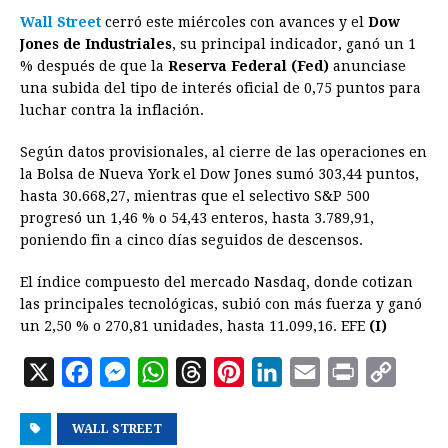
Wall Street
cerró este miércoles con avances y el
Dow
c
s
a
r
n
n
a
i
p
Jones de Industriales
, su principal indicador, ganó un 1
e
s
t
e
t
k
i
n
y
% después de que la
Reserva Federal (Fed)
anunciase
una subida del tipo de interés oficial de 0,75 puntos para
b
e
s
a
e
e
l
t
L
luchar contra la inflación.
o
n
A
d
r
d
i
o
g
p
s
e
I
n
Según datos provisionales, al cierre de las operaciones en
la Bolsa de Nueva York el Dow Jones sumó 303,44 puntos,
k
e
p
s
n
k
hasta 30.668,27, mientras que el selectivo S&P 500
r
t
progresó un 1,46 % o 54,43 enteros, hasta 3.789,91,
poniendo fin a cinco días seguidos de descensos.
El índice compuesto del mercado Nasdaq, donde cotizan
las principales tecnológicas, subió con más fuerza y ganó
un 2,50 % o 270,81 unidades, hasta 11.099,16. EFE
(I)
X
F
M
W
T
P
L
E
P
C
a
e
h
h
i
i
m
r
o
WALL STREET
c
s
a
r
n
n
a
i
p