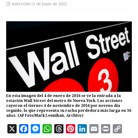
miércoles 15 de junio de 2022
En esta imagen del 4 de enero de 2016 se ve la entrada a la
estación Wall Street del metro de Nueva York. Las acciones
cayeron el viernes 4 de noviembre de 2016 por noveno día
seguido, lo que representa su racha perdedora más larga en 36
años. (AP Foto/Mark Lennihan, Archivo)
X
F
M
W
T
P
L
E
P
C
a
e
h
h
i
i
m
r
o