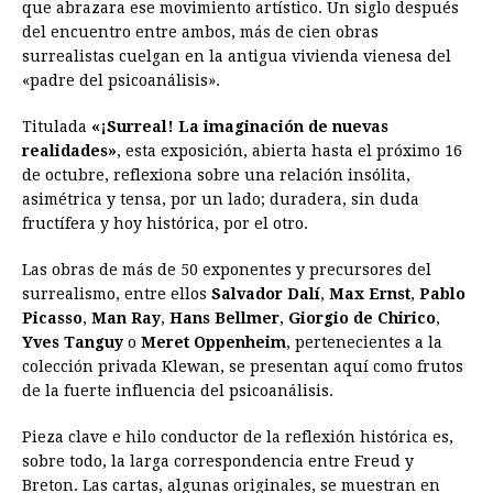
e
s
t
e
t
k
i
n
y
que abrazara ese movimiento artístico. Un siglo después
del encuentro entre ambos, más de cien obras
b
e
s
a
e
e
l
t
L
surrealistas cuelgan en la antigua vivienda vienesa del
o
n
A
d
r
d
i
«padre del psicoanálisis».
o
g
p
s
e
I
n
Titulada
«¡Surreal! La imaginación de nuevas
k
e
p
s
n
k
realidades»
, esta exposición, abierta hasta el próximo 16
r
t
de octubre, reflexiona sobre una relación insólita,
asimétrica y tensa, por un lado; duradera, sin duda
fructífera y hoy histórica, por el otro.
Las obras de más de 50 exponentes y precursores del
surrealismo, entre ellos
Salvador Dalí
,
Max Ernst
,
Pablo
Picasso
,
Man Ray
,
Hans Bellmer
,
Giorgio de Chirico
,
Yves Tanguy
o
Meret Oppenheim
, pertenecientes a la
colección privada Klewan, se presentan aquí como frutos
de la fuerte influencia del psicoanálisis.
Pieza clave e hilo conductor de la reflexión histórica es,
sobre todo, la larga correspondencia entre Freud y
Breton. Las cartas, algunas originales, se muestran en