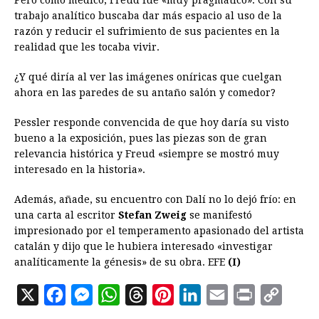
trabajo analítico buscaba dar más espacio al uso de la
razón y reducir el sufrimiento de sus pacientes en la
realidad que les tocaba vivir.
¿Y qué diría al ver las imágenes oníricas que cuelgan
ahora en las paredes de su antaño salón y comedor?
Pessler responde convencida de que hoy daría su visto
bueno a la exposición, pues las piezas son de gran
relevancia histórica y Freud «siempre se mostró muy
interesado en la historia».
Además, añade, su encuentro con Dalí no lo dejó frío: en
una carta al escritor
Stefan Zweig
se manifestó
impresionado por el temperamento apasionado del artista
catalán y dijo que le hubiera interesado «investigar
analíticamente la génesis» de su obra. EFE
(I)
X
F
M
W
T
P
L
E
P
C
a
e
h
h
i
i
m
r
o