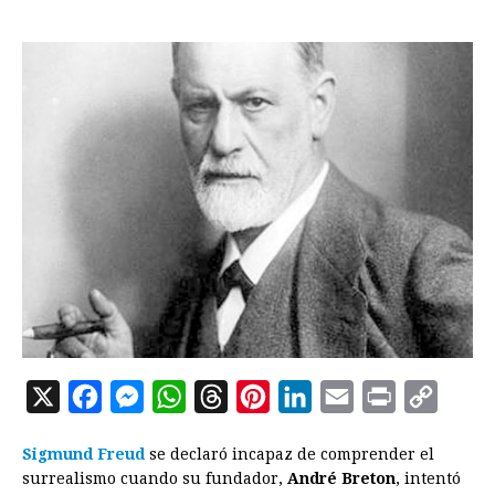
X
F
M
W
T
P
L
E
P
C
a
e
h
h
i
i
m
r
o
Sigmund Freud
se declaró incapaz de comprender el
c
s
a
r
n
n
a
i
p
surrealismo cuando su fundador,
André Breton
, intentó