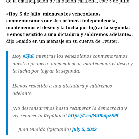
de la emancipación de la nación caribeña, este 5 de julio.
b
e
s
a
e
e
l
t
L
o
n
A
d
r
d
i
«Hoy, 5 de julio, mientras los venezolanos
o
g
p
s
e
I
n
conmemoramos nuestra primera independencia,
mantenemos el deseo y la lucha por lograr la segunda.
k
e
p
s
n
k
Hemos resistido a una dictadura y saldremos adelante»
,
r
t
dijo Guaidó en un mensaje en su cuenta de Twitter.
Hoy
#5Jul
, mientras los venezolanos conmemoramos
nuestra primera independencia, mantenemos el deseo y
la lucha por lograr la segunda.
Hemos resistido a una dictadura y saldremos
adelante.
¡No descansaremos hasta recuperar la democracia y
ver renacer la República!
https://t.co/Yat9mpz5Pt
— Juan Guaidó (@jguaido)
July 5, 2022