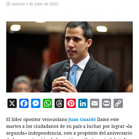
martes 5 de julio de 2022
X
F
M
W
T
P
L
E
P
C
a
e
h
h
i
i
m
r
o
El líder opositor venezolano
Juan Guaidó
llamó este
c
s
a
r
n
n
a
i
p
martes a los ciudadanos de su país a luchar por lograr «la
e
s
t
e
t
k
i
n
y
segunda» independencia, esto a propósito del aniversario