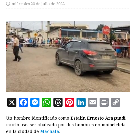
miércoles 20 de julio de 2022
X
F
M
W
T
P
L
E
P
C
a
e
h
h
i
i
m
r
o
Un hombre identificado como
Estalin Ernesto Aragundi
c
s
a
r
n
n
a
i
p
murió tras ser abaleado por dos hombres en motocicleta
e
s
t
e
t
k
i
n
y
en la ciudad de
Machala
.