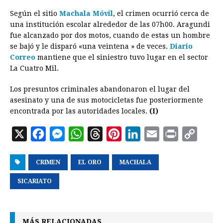
b
e
s
a
e
e
l
t
L
Según el sitio
Machala Móvil
, el crimen ocurrió cerca de
o
n
A
d
r
d
i
una institución escolar alrededor de las 07h00. Aragundi
o
g
p
s
e
I
n
fue alcanzado por dos motos, cuando de estas un hombre
se bajó y le disparó «una veintena » de veces.
Diario
k
e
p
s
n
k
Correo
mantiene que el siniestro tuvo lugar en el sector
r
t
La Cuatro Mil.
Los presuntos criminales abandonaron el lugar del
asesinato y una de sus motocicletas fue posteriormente
encontrada por las autoridades locales.
(I)
X
F
M
W
T
P
L
E
P
C
a
e
h
h
i
i
m
r
o
CRIMEN
c
s
EL ORO
a
r
MACHALA
n
n
a
i
p
e
s
t
e
t
k
i
n
y
SICARIATO
b
e
s
a
e
e
l
t
L
o
n
A
d
r
d
i
MÁS RELACIONADAS