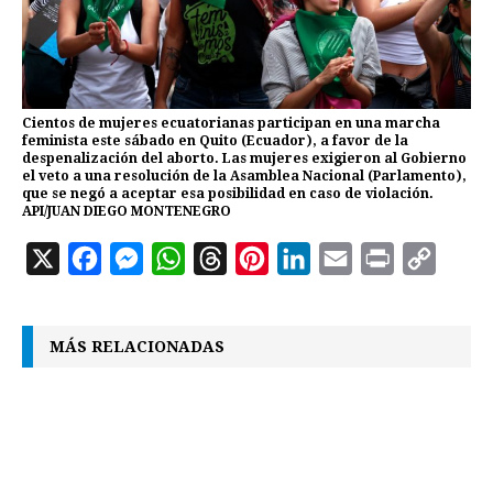
Cientos de mujeres ecuatorianas participan en una marcha
feminista este sábado en Quito (Ecuador), a favor de la
despenalización del aborto. Las mujeres exigieron al Gobierno
el veto a una resolución de la Asamblea Nacional (Parlamento),
que se negó a aceptar esa posibilidad en caso de violación.
API/JUAN DIEGO MONTENEGRO
X
F
M
W
T
P
L
E
P
C
a
e
h
h
i
i
m
r
o
c
s
a
r
n
n
a
i
p
MÁS RELACIONADAS
e
s
t
e
t
k
i
n
y
b
e
s
a
e
e
l
t
L
o
n
A
d
r
d
i
o
g
p
s
e
I
n
k
e
p
s
n
k