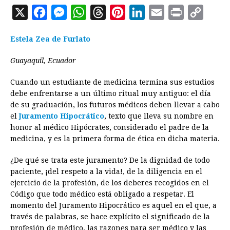
X
F
M
W
T
P
L
E
P
C
a
e
h
h
i
i
m
r
o
Estela Zea de Furlato
c
s
a
r
n
n
a
i
p
e
s
t
e
t
k
i
n
y
Guayaquil, Ecuador
b
e
s
a
e
e
l
t
L
Cuando un estudiante de medicina termina sus estudios
o
n
A
d
r
d
i
debe enfrentarse a un último ritual muy antiguo: el día
o
g
p
s
e
I
n
de su graduación, los futuros médicos deben llevar a cabo
el
Juramento Hipocrático
, texto que lleva su nombre en
k
e
p
s
n
k
honor al médico Hipócrates, considerado el padre de la
r
t
medicina, y es la primera forma de ética en dicha materia.
¿De qué se trata este juramento? De la dignidad de todo
paciente, ¡del respeto a la vida!, de la diligencia en el
ejercicio de la profesión, de los deberes recogidos en el
Código que todo médico está obligado a respetar. El
momento del Juramento Hipocrático es aquel en el que, a
través de palabras, se hace explícito el significado de la
profesión de médico, las razones para ser médico y las