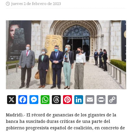
jueves 2 de febrero de 2023
X
F
M
W
T
P
L
E
P
C
a
e
h
h
i
i
m
r
o
Madrid).- El récord de ganancias de los gigantes de la
c
s
a
r
n
n
a
i
p
banca ha suscitado duras críticas de una parte del
e
s
t
e
t
k
i
n
y
gobierno progresista español de coalición, en concreto de