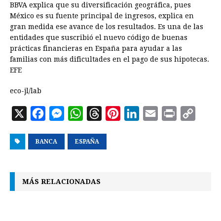
BBVA explica que su diversificación geográfica, pues
México es su fuente principal de ingresos, explica en
gran medida ese avance de los resultados. Es una de las
entidades que suscribió el nuevo código de buenas
prácticas financieras en España para ayudar a las
familias con más dificultades en el pago de sus hipotecas.
EFE
eco-jl/lab
X
F
M
W
T
P
L
E
P
C
a
e
h
h
i
i
m
r
o
BANCA
c
s
ESPAÑA
a
r
n
n
a
i
p
e
s
t
e
t
k
i
n
y
b
e
s
a
e
e
l
t
L
MÁS RELACIONADAS
o
n
A
d
r
d
i
o
g
p
s
e
I
n
k
e
p
s
n
k