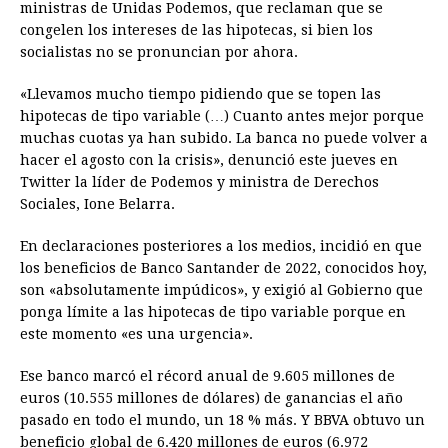
ministras de Unidas Podemos, que reclaman que se
b
e
s
a
e
e
l
t
L
congelen los intereses de las hipotecas, si bien los
o
n
A
d
r
d
i
socialistas no se pronuncian por ahora.
o
g
p
s
e
I
n
«Llevamos mucho tiempo pidiendo que se topen las
k
e
p
s
n
k
hipotecas de tipo variable (…) Cuanto antes mejor porque
r
t
muchas cuotas ya han subido. La banca no puede volver a
hacer el agosto con la crisis», denunció este jueves en
Twitter la líder de Podemos y ministra de Derechos
Sociales, Ione Belarra.
En declaraciones posteriores a los medios, incidió en que
los beneficios de Banco Santander de 2022, conocidos hoy,
son «absolutamente impúdicos», y exigió al Gobierno que
ponga límite a las hipotecas de tipo variable porque en
este momento «es una urgencia».
Ese banco marcó el récord anual de 9.605 millones de
euros (10.555 millones de dólares) de ganancias el año
pasado en todo el mundo, un 18 % más. Y BBVA obtuvo un
beneficio global de 6.420 millones de euros (6.972