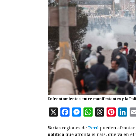
Enfrentamientos entre manifestantes y la Poli
X
F
M
W
T
P
L
a
e
h
h
i
i
Varias regiones de
Perú
pueden afrontar
c
s
a
r
n
n
política
que afronta el país, que ya en el 