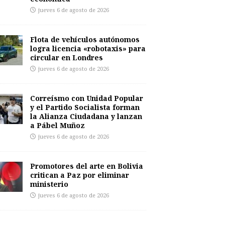
jueves 6 de agosto de 2026
Flota de vehículos autónomos
logra licencia «robotaxis» para
circular en Londres
jueves 6 de agosto de 2026
Correísmo con Unidad Popular
y el Partido Socialista forman
la Alianza Ciudadana y lanzan
a Pábel Muñoz
jueves 6 de agosto de 2026
Promotores del arte en Bolivia
critican a Paz por eliminar
ministerio
jueves 6 de agosto de 2026