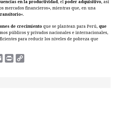
uencias en la productividad
, el
poder adquisitivo,
así
 los mercados financieros», mientras que, en una
ransitorio
«.
ones de crecimiento
que se plantean para Perú,
que
smos públicos y privados nacionales e internacionales,
icientes para reducir los niveles de pobreza que
E
P
C
m
r
o
a
i
p
i
n
y
l
t
L
i
n
k