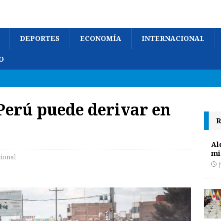
DEPORTES
ECONOMÍA
INTERNACIONAL
O
 Perú puede derivar en
R
Al
mi
cional