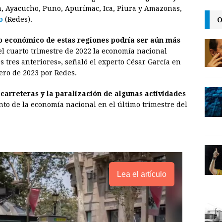
i
n
y
, Ayacucho, Puno, Apurímac, Ica, Piura y Amazonas,
O
o
(Redes).
l
t
L
i
 económico de estas regiones podría ser aún más
n
l cuarto trimestre de 2022 la economía nacional
s tres anteriores», señaló el experto César García en
k
ero de 2023 por Redes.
carreteras y la paralización de algunas actividades
to de la economía nacional en el último trimestre del
Lea el artículo