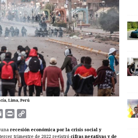
cía, Lima, Perú
E
P
C
m
r
o
 una
recesión económica por la crisis social y
a
i
p
tercer trimestre de 2022 registró
cifras negativas y de