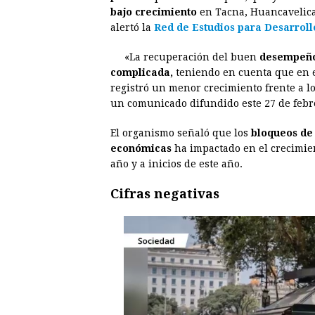
e
s
t
e
t
k
bajo crecimiento
en Tacna, Huancavelica
alertó la
Red de Estudios para Desarroll
b
e
s
a
e
e
o
n
A
d
r
d
«La recuperación del buen
desempeño
o
g
p
s
e
I
complicada,
teniendo en cuenta que en e
registró un menor crecimiento frente a lo
k
e
p
s
n
un comunicado difundido este 27 de febr
r
t
El organismo señaló que los
bloqueos de 
económicas
ha impactado en el crecimien
año y a inicios de este año.
Cifras negativas