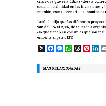
crisis», ya que esta última «desata
consec
como la estabilidad en las inversiones y
recesión, este «
escenario económico es t
También dijo que las diferentes
proyecci
van del 3% al 2,3%
, de acuerdo a organi
«lo que tienen en común es que son insuf
enfrenta el país». EFE
X
F
M
W
T
P
L
a
e
h
h
i
i
c
s
a
r
n
n
MÁS RELACIONADAS
e
s
t
e
t
k
b
e
s
a
e
e
o
n
A
d
r
d
o
g
p
s
e
I
k
e
p
s
n
r
t