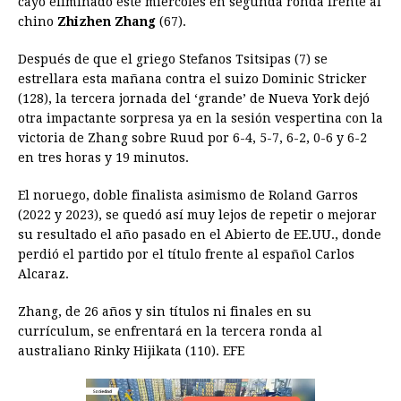
cayó eliminado este miércoles en segunda ronda frente al
chino
Zhizhen Zhang
b
e
s
(67).
a
e
e
l
t
L
o
n
A
d
r
d
i
Después de que el griego Stefanos Tsitsipas (7) se
o
g
p
s
e
I
n
estrellara esta mañana contra el suizo Dominic Stricker
(128), la tercera jornada del ‘grande’ de Nueva York dejó
k
e
p
s
n
k
otra impactante sorpresa ya en la sesión vespertina con la
r
t
victoria de Zhang sobre Ruud por 6-4, 5-7, 6-2, 0-6 y 6-2
en tres horas y 19 minutos.
El noruego, doble finalista asimismo de Roland Garros
(2022 y 2023), se quedó así muy lejos de repetir o mejorar
su resultado el año pasado en el Abierto de EE.UU., donde
perdió el partido por el título frente al español Carlos
Alcaraz.
Zhang, de 26 años y sin títulos ni finales en su
currículum, se enfrentará en la tercera ronda al
australiano Rinky Hijikata (110). EFE