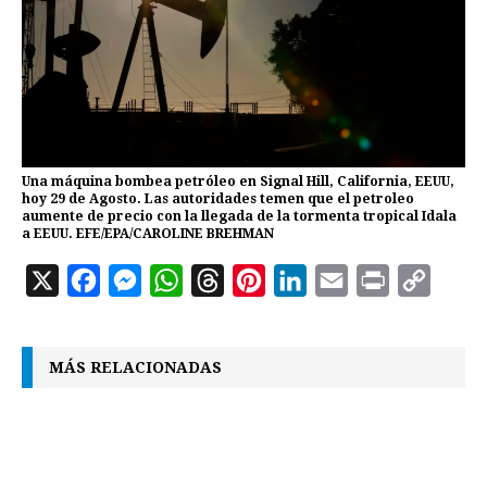
Una máquina bombea petróleo en Signal Hill, California, EEUU,
hoy 29 de Agosto. Las autoridades temen que el petroleo
aumente de precio con la llegada de la tormenta tropical Idala
a EEUU. EFE/EPA/CAROLINE BREHMAN
X
F
M
W
T
P
L
E
P
C
a
e
h
h
i
i
m
r
o
c
s
a
r
n
n
a
i
p
MÁS RELACIONADAS
e
s
t
e
t
k
i
n
y
b
e
s
a
e
e
l
t
L
o
n
A
d
r
d
i
o
g
p
s
e
I
n