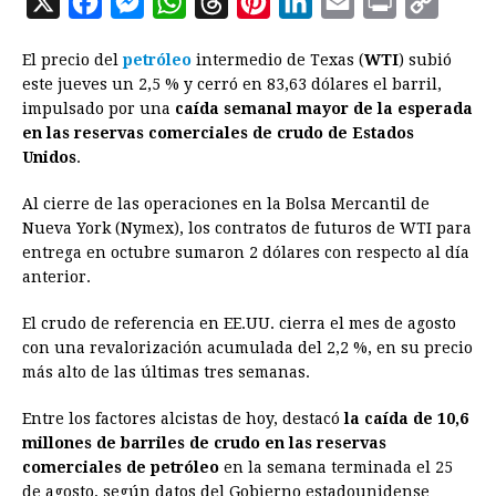
X
F
M
W
T
P
L
E
P
C
a
e
h
h
i
i
m
r
o
El precio del
petróleo
intermedio de Texas (
WTI
) subió
c
s
a
r
n
n
a
i
p
este jueves un 2,5 % y cerró en 83,63 dólares el barril,
e
s
t
e
t
k
i
n
y
impulsado por una
caída semanal mayor de la esperada
en las reservas comerciales de crudo de Estados
b
e
s
a
e
e
l
t
L
Unidos
.
o
n
A
d
r
d
i
o
g
p
s
e
I
n
Al cierre de las operaciones en la Bolsa Mercantil de
Nueva York (Nymex), los contratos de futuros de WTI para
k
e
p
s
n
k
entrega en octubre sumaron 2 dólares con respecto al día
r
t
anterior.
El crudo de referencia en EE.UU. cierra el mes de agosto
con una revalorización acumulada del 2,2 %, en su precio
más alto de las últimas tres semanas.
Entre los factores alcistas de hoy, destacó
la caída de 10,6
millones de barriles de crudo en las reservas
comerciales de petróleo
en la semana terminada el 25
de agosto, según datos del Gobierno estadounidense